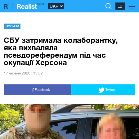
НОВИНИ
СБУ затримала колаборантку,
яка вихваляла
псевдореферендум під час
окупації Херсона
17 червня 2026 | 13:02
Facebook
Twitter