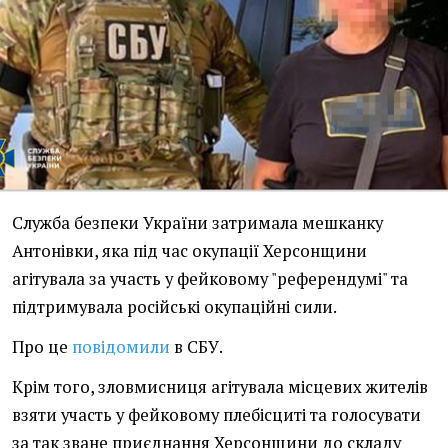
Служба безпеки України затримала мешканку
Антонівки, яка під час окупації Херсонщини
агітувала за участь у фейковому "референдумі" та
підтримувала російські окупаційні сили.
Про це
повідомили
в СБУ.
Крім того, зловмисниця агітувала місцевих жителів
взяти участь у фейковому плебісциті та голосувати
за так зване приєднання Херсонщини до складу