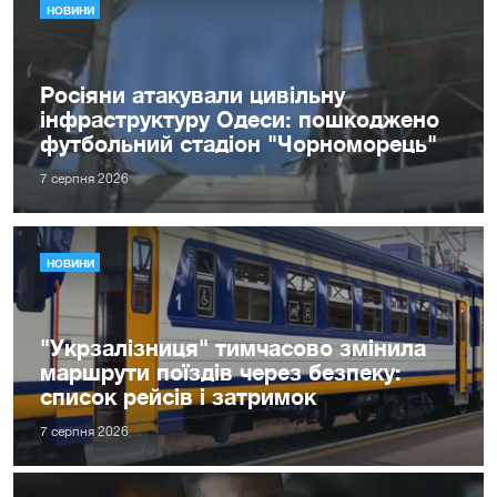
НОВИНИ
Росіяни атакували цивільну
інфраструктуру Одеси: пошкоджено
футбольний стадіон "Чорноморець"
7 серпня 2026
НОВИНИ
"Укрзалізниця" тимчасово змінила
маршрути поїздів через безпеку:
список рейсів і затримок
7 серпня 2026