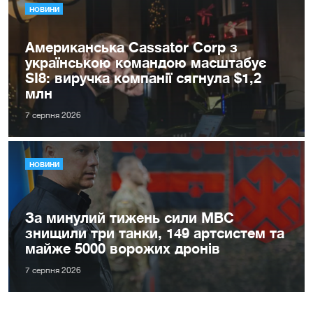
НОВИНИ
Американська Cassator Corp з
українською командою масштабує
SI8: виручка компанії сягнула $1,2
млн
7 серпня 2026
НОВИНИ
За минулий тижень сили МВС
знищили три танки, 149 артсистем та
майже 5000 ворожих дронів
7 серпня 2026