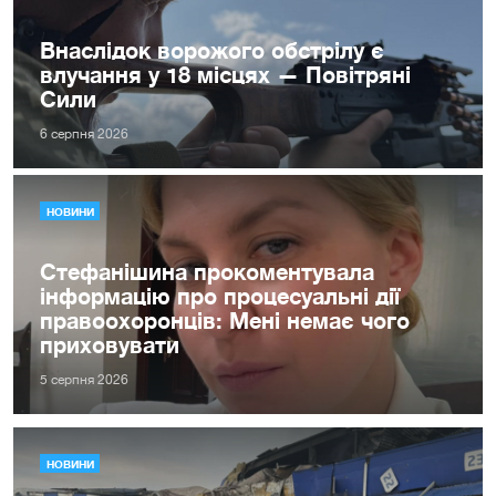
Внаслідок ворожого обстрілу є
влучання у 18 місцях — Повітряні
Сили
6 серпня 2026
НОВИНИ
Стефанішина прокоментувала
інформацію про процесуальні дії
правоохоронців: Мені немає чого
приховувати
5 серпня 2026
НОВИНИ