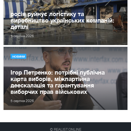
росія руйнує логістику та
виробництво українських компаній:
деталі
5 серпня 2026
НОВИНИ
Ігор Петренко: потрібні публічна
карта виборів, міжпартійна
деескалація та гарантування
виборчих прав військових
5 серпня 2026
© REALIST.ONLINE