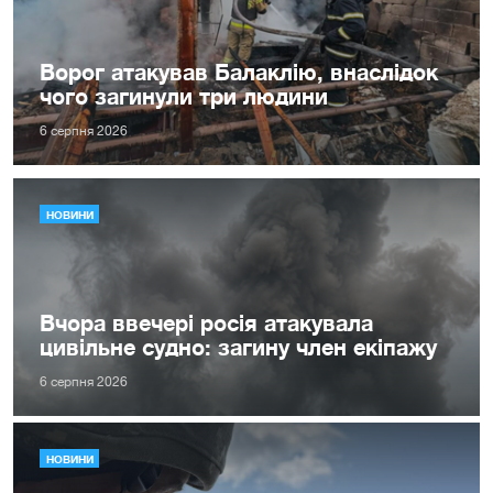
Ворог атакував Балаклію, внаслідок
чого загинули три людини
6 серпня 2026
НОВИНИ
Вчора ввечері росія атакувала
цивільне судно: загину член екіпажу
6 серпня 2026
НОВИНИ