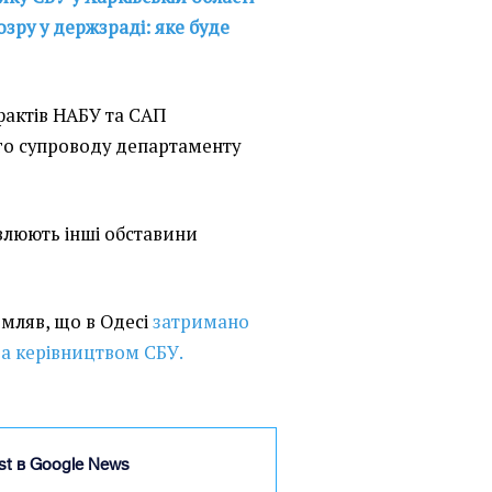
зру у держзраді: яке буде
фактів НАБУ та САП
го супроводу департаменту
влюють інші обставини
домляв, що в Одесі
затримано
за керівництвом СБУ.
ist в Google News