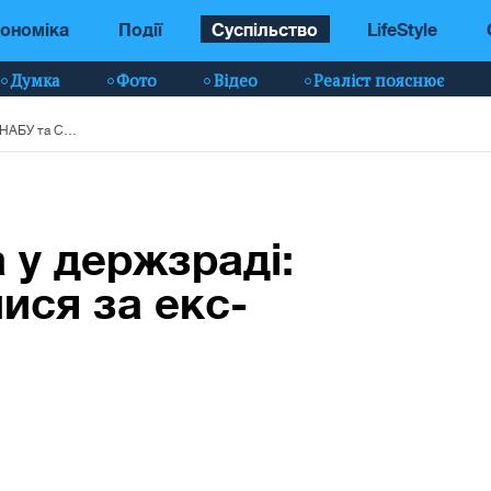
ономіка
Події
Суспільство
LifeStyle
Думка
Фото
Відео
Реаліст пояснює
Розшук та підозра у держзраді: НАБУ та САП взялися за екс-нардепа Деркача
 у держзраді:
ися за екс-