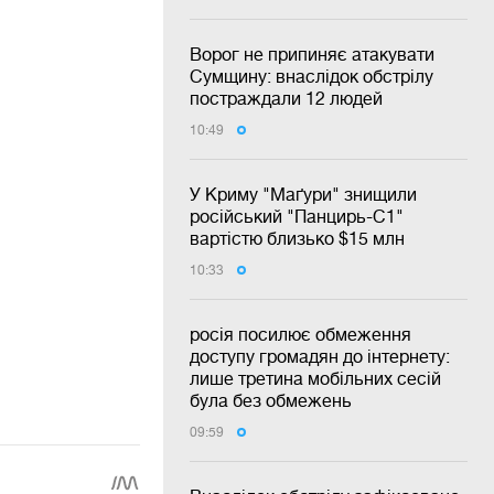
Ворог не припиняє атакувати
Сумщину: внаслідок обстрілу
постраждали 12 людей
10:49
У Криму "Маґури" знищили
російський "Панцирь-С1"
вартістю близько $15 млн
10:33
росія посилює обмеження
доступу громадян до інтернету:
лише третина мобільних сесій
була без обмежень
09:59