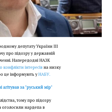
одному депутату України III
чу про підозру у державній
аченні. Напередодні НАЗК
о конфлікти інтересів
на низку
ро це інформують у
НАБУ.
і агітував за "руський мір"
лідства, тому про підозру
а оголосили нардепа в