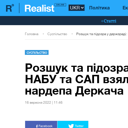
Політика
Ек
Статті
Головна
Суспільство
СУСПІЛЬСТВО
Розшук та підозра
НАБУ та САП взял
нардепа Деркача
16 вересня 2022 | 11:46
Facebook
Twitter