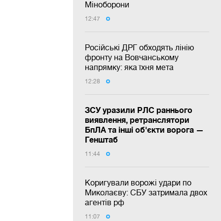
Міноборони
12:47
Російські ДРГ обходять лінію
фронту на Вовчанському
напрямку: яка їхня мета
12:28
ЗСУ уразили РЛС раннього
виявлення, ретранслятори
БпЛА та інші об'єкти ворога —
Генштаб
11:44
Коригували ворожі удари по
Миколаєву: СБУ затримала двох
агентів рф
11:07