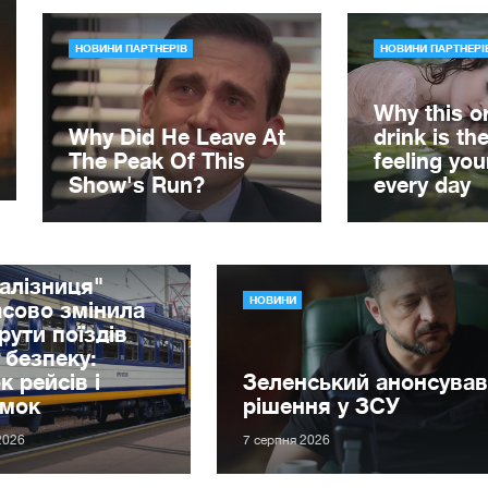
алізниця"
НОВИНИ
сово змінила
ути поїздів
 безпеку:
к рейсів і
Зеленський анонсував
имок
рішення у ЗСУ
2026
7 серпня 2026