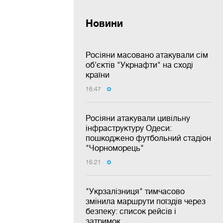
Новини
Росіяни масовано атакували сім
об'єктів "Укрнафти" на сході
країни
16:47
Росіяни атакували цивільну
інфраструктуру Одеси:
пошкоджено футбольний стадіон
"Чорноморець"
16:21
"Укрзалізниця" тимчасово
змінила маршрути поїздів через
безпеку: список рейсів і
затримок