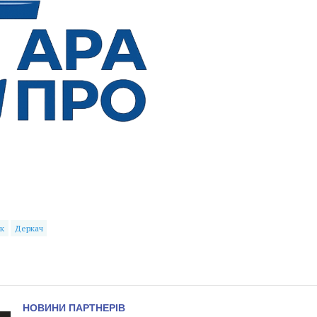
к
Деркач