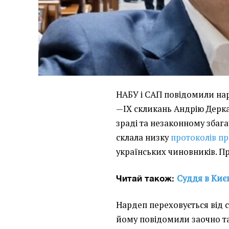
НАБУ і САП повідомили нар
—IX скликань Андрію Дерка
зраді та незаконному збаг
склала низку
протоколів пр
українських чиновників. П
Суддя в Києв
Читай також:
Нардеп переховується від с
йому повідомили заочно т