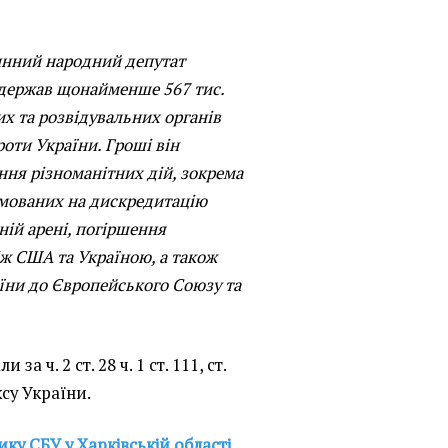
инний народний депутат
одержав щонайменше 567 тис.
х та розвідувальних органів
роти України. Гроші він
ння різноманітних дій, зокрема
ямованих на дискредитацію
ній арені, погіршення
ж США та Україною, а також
аїни до Європейського Союзу та
за ч. 2 ст. 28 ч. 1 ст. 111, ст.
су України.
ку СБУ у Харківській області