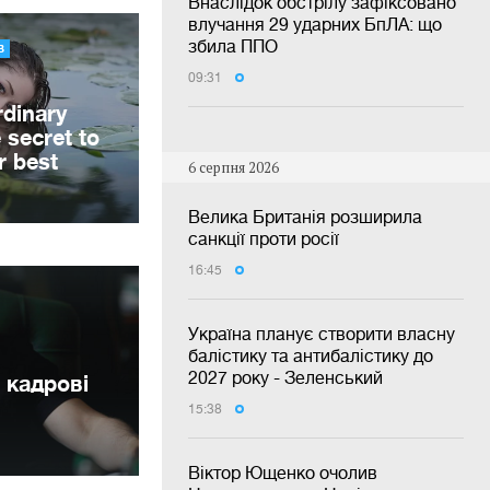
Внаслідок обстрілу зафіксовано
влучання 29 ударних БпЛА: що
збила ППО
09:31
6 серпня 2026
Велика Британія розширила
санкції проти росії
16:45
Україна планує створити власну
балістику та антибалістику до
2027 року - Зеленський
 кадрові
15:38
Віктор Ющенко очолив