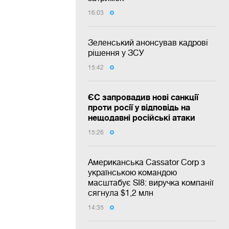
16:03
Зеленський анонсував кадрові
рішення у ЗСУ
15:42
ЄС запровадив нові санкції
проти росії у відповідь на
нещодавні російські атаки
15:26
Американська Cassator Corp з
українською командою
масштабує SI8: виручка компанії
сягнула $1,2 млн
14:35