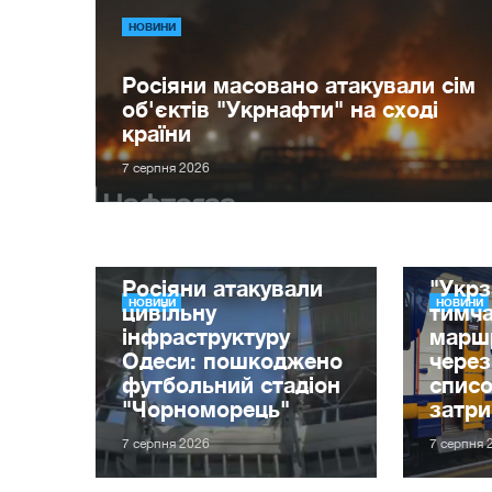
НОВИНИ
Росіяни масовано атакували сім
об'єктів "Укрнафти" на сході
країни
7 серпня 2026
Росіяни атакували
"Укрз
НОВИНИ
НОВИНИ
цивільну
тимча
інфраструктуру
маршр
Одеси: пошкоджено
через
футбольний стадіон
списо
"Чорноморець"
затр
7 серпня 2026
7 серпня 