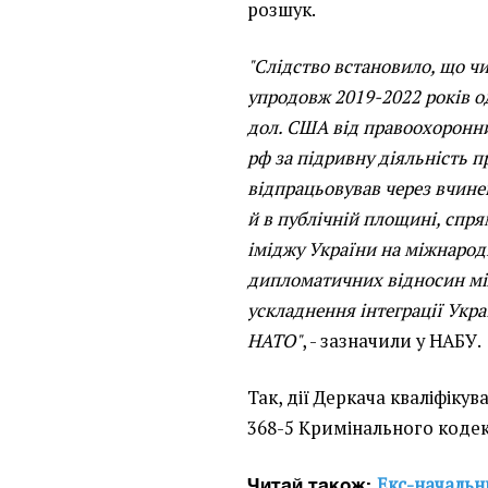
розшук.
"Слідство встановило, що ч
упродовж 2019-2022 років 
дол. США від правоохоронни
рф за підривну діяльність п
відпрацьовував через вчине
й в публічній площині, спр
іміджу України на міжнарод
дипломатичних відносин мі
ускладнення інтеграції Укр
НАТО"
, - зазначили у НАБУ.
Так, дії Деркача кваліфікували 
368-5 Кримінального кодек
Екс-начальни
Читай також: