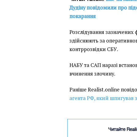
Дудіну повідомили про підо
покарання
Розслідування зазначених 
здійснюють за оперативно
контррозвідки СБУ.
НАБУ та САП наразі встано
вчинення злочину.
Раніше Realist.online пові
агента РФ, який шпигував 
Читайте Real