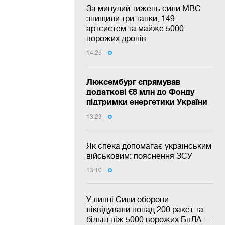
За минулий тижень сили МВС
знищили три танки, 149
артсистем та майже 5000
ворожих дронів
14:25
Люксембург спрямував
додаткові €8 млн до Фонду
підтримки енергетики України
13:23
Як спека допомагає українським
військовим: пояснення ЗСУ
13:10
У липні Сили оборони
ліквідували понад 200 ракет та
більш ніж 5000 ворожих БпЛА —