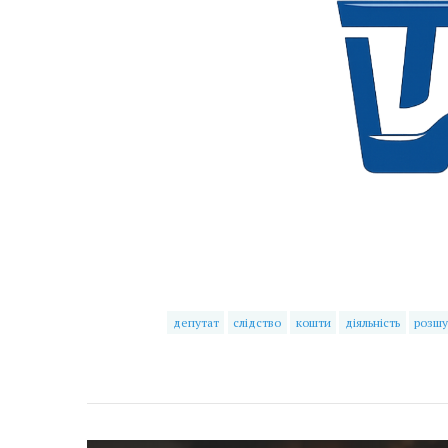
депутат
слідство
кошти
діяльність
розшу