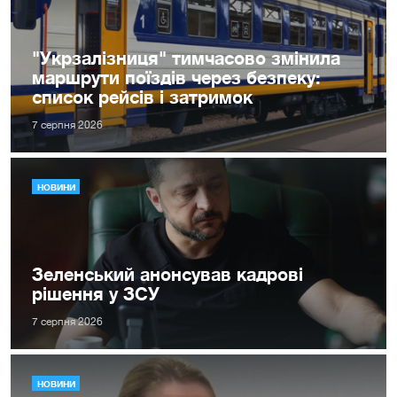
"Укрзалізниця" тимчасово змінила
маршрути поїздів через безпеку:
список рейсів і затримок
7 серпня 2026
НОВИНИ
Зеленський анонсував кадрові
рішення у ЗСУ
7 серпня 2026
НОВИНИ