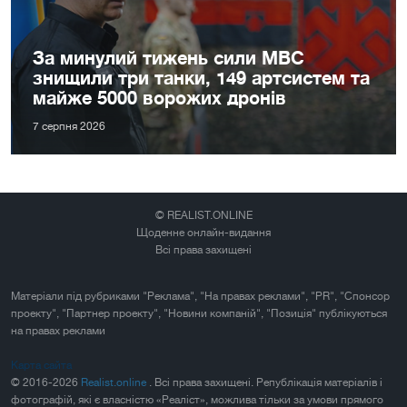
За минулий тижень сили МВС
знищили три танки, 149 артсистем та
майже 5000 ворожих дронів
7 серпня 2026
© REALIST.ONLINE
Щоденне онлайн-видання
Всі права захищені
Матеріали під рубриками "Реклама", "На правах реклами", "PR", "Спонсор
проекту", "Партнер проекту", "Новини компаній", "Позиція" публікуються
на правах реклами
Карта сайта
© 2016-2026
Realist.online
. Всі права захищені. Републікація матеріалів і
фотографій, які є власністю «Реаліст», можлива тільки за умови прямого