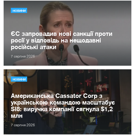
НОВИНИ
ЄС запровадив нові санкції проти
росії у відповідь на нещодавні
російські атаки
7 серпня 2026
НОВИНИ
Американська Cassator Corp з
українською командою масштабує
SI8: виручка компанії сягнула $1,2
млн
7 серпня 2026