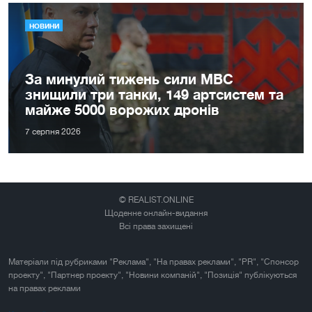
НОВИНИ
За минулий тижень сили МВС
знищили три танки, 149 артсистем та
майже 5000 ворожих дронів
7 серпня 2026
© REALIST.ONLINE
Щоденне онлайн-видання
Всі права захищені
Матеріали під рубриками "Реклама", "На правах реклами", "PR", "Спонсор
проекту", "Партнер проекту", "Новини компаній", "Позиція" публікуються
на правах реклами