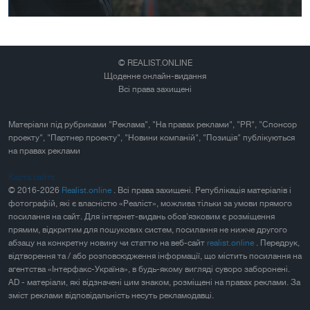
© REALIST.ONLINE
Щоденне онлайн-видання
Всі права захищені
Матеріали під рубриками "Реклама", "На правах реклами", "PR", "Спонсор
проекту", "Партнер проекту", "Новини компаній", "Позиція" публікуються
на правах реклами
Карта сайта
© 2016-2026
Realist.online
. Всі права захищені. Републікація матеріалів і
фотографій, які є власністю «Реаліст», можлива тільки за умови прямого
посилання на сайт. Для інтернет-видань обов'язковим є розміщення
прямим, відкритим для пошукових систем, посилання не нижче другого
абзацу на конкретну новину чи статтю на веб-сайт
realist.online
. Передрук,
відтворення та / або розповсюдження інформації, що містить посилання на
агентства «Інтерфакс-Україна», в будь-якому вигляді суворо заборонені.
AD - матеріали, які відзначені цим знаком, розміщені на правах реклами. За
зміст реклами відповідальність несуть рекламодавці.