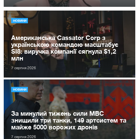
НОВИНИ
Американська Cassator Corp з
українською командою масштабує
SI8: виручка компанії сягнула $1,2
млн
7 серпня 2026
НОВИНИ
За минулий тижень сили МВС
знищили три танки, 149 артсистем та
майже 5000 ворожих дронів
7 серпня 2026