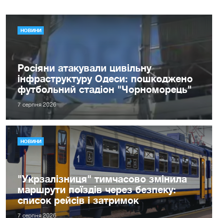
НОВИНИ
Росіяни атакували цивільну
інфраструктуру Одеси: пошкоджено
футбольний стадіон "Чорноморець"
7 серпня 2026
НОВИНИ
"Укрзалізниця" тимчасово змінила
маршрути поїздів через безпеку:
список рейсів і затримок
7 серпня 2026