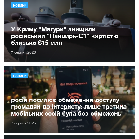
НОВИНИ
У Криму "Маґури" знищили
російський "Панцирь-С1" вартістю
близько $15 млн
7 серпня 2026
НОВИНИ
росія посилює обмеження доступу
громадян до інтернету: лише третина
мобільних сесій була без обмежень
7 серпня 2026