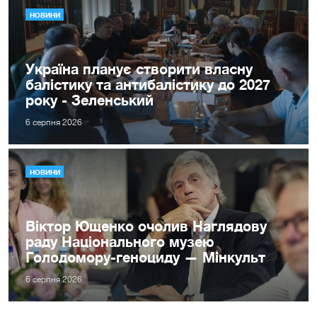
НОВИНИ
Україна планує створити власну
балістику та антибалістику до 2027
року - Зеленський
6 серпня 2026
НОВИНИ
Віктор Ющенко очолив Наглядову
раду Національного музею
Голодомору-геноциду — Мінкульт
6 серпня 2026