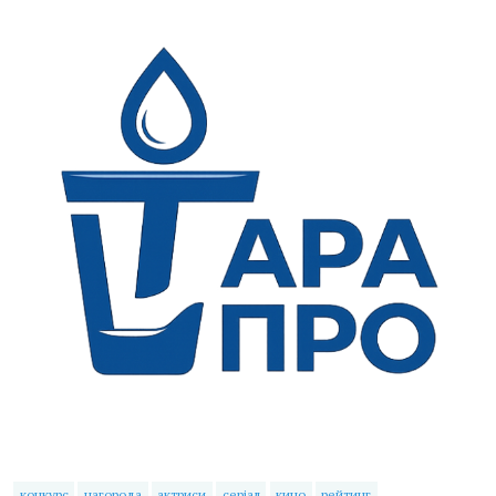
конкурс
нагорода
актриси
серіал
кино
рейтинг