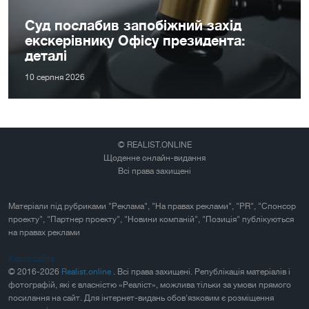
Суд послабив запобіжний захід
екскерівнику Офісу президента:
деталі
10 серпня 2026
© REALIST.ONLINE
Щоденне онлайн-видання
Всі права захищені
Матеріали під рубриками "Реклама", "На правах реклами", "PR", "Спонсор
проекту", "Партнер проекту", "Новини компаній", "Позиція" публікуються
на правах реклами
Карта сайта
© 2016-2026
Realist.online
. Всі права захищені. Републікація матеріалів і
фотографій, які є власністю «Реаліст», можлива тільки за умови прямого
посилання на сайт. Для інтернет-видань обов'язковим є розміщення