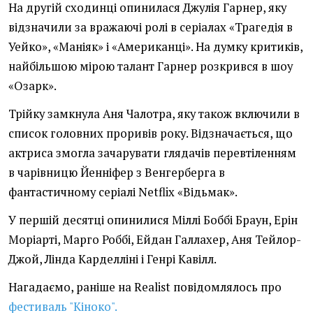
На другій сходинці опинилася Джулія Гарнер, яку
відзначили за вражаючі ролі в серіалах «Трагедія в
Уейко», «Маніяк» і «Американці». На думку критиків,
найбільшою мірою талант Гарнер розкрився в шоу
«Озарк».
Трійку замкнула Аня Чалотра, яку також включили в
список головних проривів року. Відзначається, що
актриса змогла зачарувати глядачів перевтіленням
в чарівницю Йенніфер з Венгерберга в
фантастичному серіалі Netflix «Відьмак».
У першій десятці опинилися Міллі Боббі Браун, Ерін
Моріарті, Марго Роббі, Ейдан Галлахер, Аня Тейлор-
Джой, Лінда Карделліні і Генрі Кавілл.
Нагадаємо, раніше на Realist повідомлялось про
фестиваль "Кіноко".