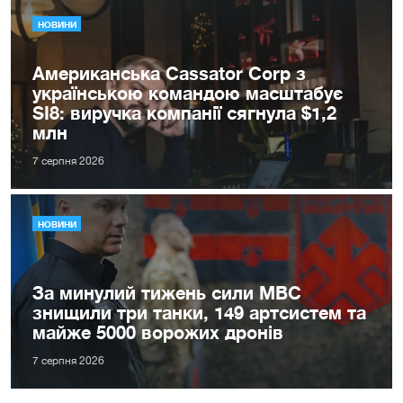
НОВИНИ
Американська Cassator Corp з
українською командою масштабує
SI8: виручка компанії сягнула $1,2
млн
7 серпня 2026
НОВИНИ
За минулий тижень сили МВС
знищили три танки, 149 артсистем та
майже 5000 ворожих дронів
7 серпня 2026