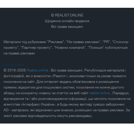
© REALIST.ONLINE
Щоденне онлайн-видання
Всі права захищені
Матеріали під рубриками "Реклама", "На правах реклами", "PR", "Спонсор
проекту", "Партнер проекту", "Новини компаній", "Позиція" публікуються
на правах реклами
Карта сайта
© 2016-2026
Realist.online
. Всі права захищені. Републікація матеріалів і
фотографій, які є власністю «Реаліст», можлива тільки за умови прямого
посилання на сайт. Для інтернет-видань обов'язковим є розміщення
прямим, відкритим для пошукових систем, посилання не нижче другого
абзацу на конкретну новину чи статтю на веб-сайт
realist.online
. Передрук,
відтворення та / або розповсюдження інформації, що містить посилання на
агентства «Інтерфакс-Україна», в будь-якому вигляді суворо заборонені.
AD - матеріали, які відзначені цим знаком, розміщені на правах реклами. За
зміст реклами відповідальність несуть рекламодавці.