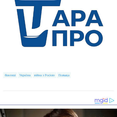
біженці
Україна
війна з Росією
Польща