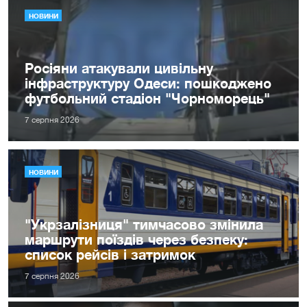
НОВИНИ
Росіяни атакували цивільну
інфраструктуру Одеси: пошкоджено
футбольний стадіон "Чорноморець"
7 серпня 2026
НОВИНИ
"Укрзалізниця" тимчасово змінила
маршрути поїздів через безпеку:
список рейсів і затримок
7 серпня 2026