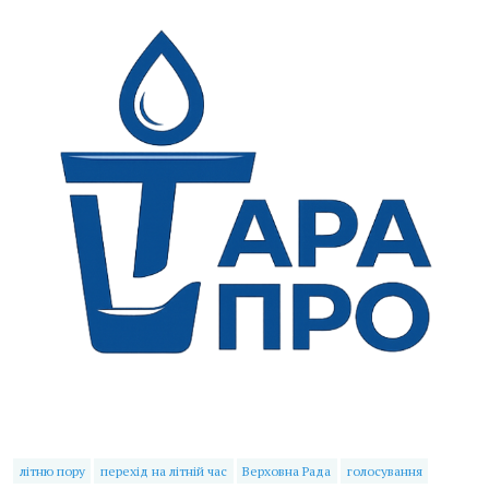
літню пору
перехід на літній час
Верховна Рада
голосування