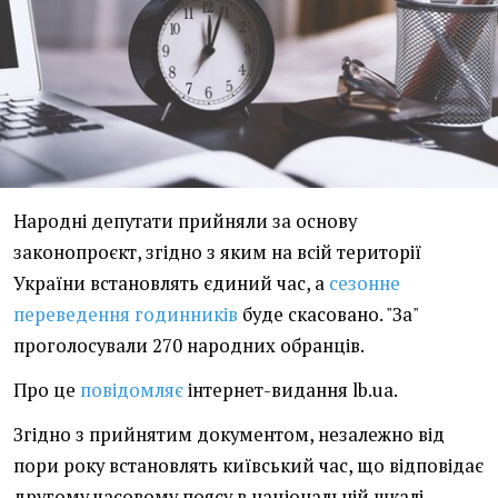
Народні депутати прийняли за основу
законопроєкт, згідно з яким на всій території
України встановлять єдиний час, а
сезонне
переведення годинників
буде скасовано. "За"
проголосували 270 народних обранців.
Про це
повідомляє
інтернет-видання lb.ua.
Згідно з прийнятим документом, незалежно від
пори року встановлять київський час, що відповідає
другому часовому поясу в національній шкалі