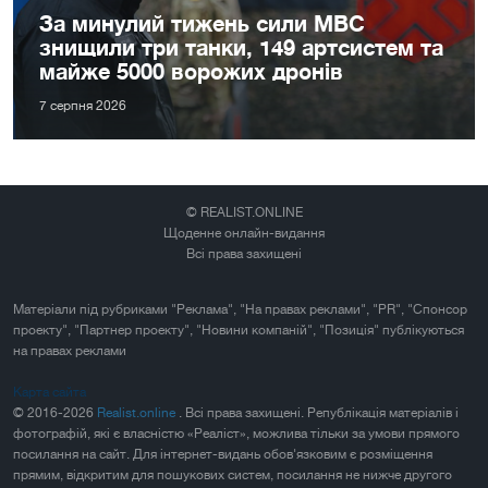
За минулий тижень сили МВС
знищили три танки, 149 артсистем та
майже 5000 ворожих дронів
7 серпня 2026
© REALIST.ONLINE
Щоденне онлайн-видання
Всі права захищені
Матеріали під рубриками "Реклама", "На правах реклами", "PR", "Спонсор
проекту", "Партнер проекту", "Новини компаній", "Позиція" публікуються
на правах реклами
Карта сайта
© 2016-2026
Realist.online
. Всі права захищені. Републікація матеріалів і
фотографій, які є власністю «Реаліст», можлива тільки за умови прямого
посилання на сайт. Для інтернет-видань обов'язковим є розміщення
прямим, відкритим для пошукових систем, посилання не нижче другого