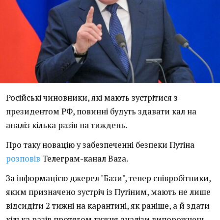
Російські чиновники, які мають зустрітися з
президентом РФ, повинні будуть здавати кал на
аналіз кілька разів на тиждень.
Про таку новацію у забезпеченні безпеки Путіна
розповів
Телеграм-канал Baza.
За інформацією джерел "Бази", тепер співробітники,
яким призначено зустріч із Путіним, мають не лише
відсидіти 2 тижні на карантині, як раніше, а й здати
кілька разів протягом тижня аналізи випорожнень.