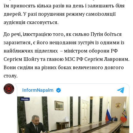
їм приносять кілька разів на день і залишають біля
дверей. У разі порушення режиму самоізоляції
аудієнція скасовується.
До речі, ілюстрацією того, як сильно Путін боїться
заразитися, є його нещодавня зустріч із одними із
найближчих пiдлеглих – міністром оборони РФ
Сергієм Шойгу та главою МЗС РФ Сергієм Лавровим.
Вони сиділи на різних боках величезного довгого
столу.