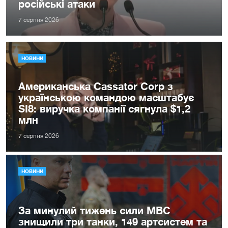
російські атаки
7 серпня 2026
НОВИНИ
Американська Cassator Corp з
українською командою масштабує
SI8: виручка компанії сягнула $1,2
млн
7 серпня 2026
НОВИНИ
За минулий тижень сили МВС
знищили три танки, 149 артсистем та