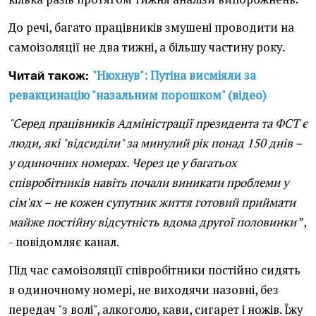
До речі, багато працівників змушені проводити на
самоізоляції не два тижні, а більшу частину року.
"Нюхнув": Путіна висміяли за
Читай також:
ревакцинацію "назальним порошком" (відео)
"Серед працівників Адміністрації президента та ФСТ є
люди, які "відсиділи" за минулий рік понад 150 днів –
у одиночних номерах. Через це у багатьох
співробітників навіть почали виникати проблеми у
сім'ях – не кожен супутник життя готовий приймати
майже постійну відсутність вдома другої половинки
”,
- повідомляє канал.
Під час самоізоляції співробітники постійно сидять
в одиночному номері, не виходячи назовні, без
передач "з волі", алкоголю, кави, сигарет і ножів. Їжу