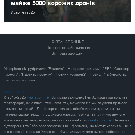
майже 5000 ворожих дронів
7 серпня 2026
© REALIST.ONLINE
Щоденне онлайн-видання
Всі права захищені
Матеріали під рубриками "Реклама", "На правах реклами", "PR", "Спонсор
проекту", "Партнер проекту", "Новини компаній", "Позиція" публікуються
на правах реклами
Карта сайта
© 2016-2026
Realist.online
. Всі права захищені. Републікація матеріалів і
фотографій, які є власністю «Реаліст», можлива тільки за умови прямого
посилання на сайт. Для інтернет-видань обов'язковим є розміщення
прямим, відкритим для пошукових систем, посилання не нижче другого
абзацу на конкретну новину чи статтю на веб-сайт
realist.online
. Передрук,
відтворення та / або розповсюдження інформації, що містить посилання на
агентства «Інтерфакс-Україна», в будь-якому вигляді суворо заборонені.