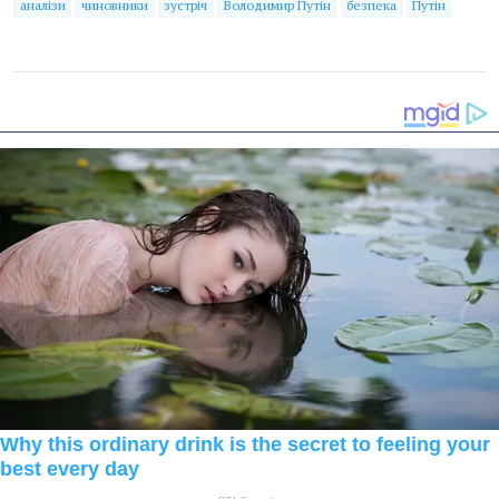
аналізи
чиновники
зустріч
Володимир Путін
безпека
Путін