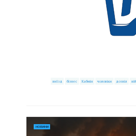
виїзд
бізнес
Кабмін
чоловіки
дозвіл
ві
НОВИНИ