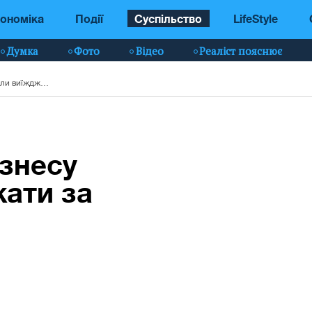
ономіка
Події
Суспільство
LifeStyle
Думка
Фото
Відео
Реаліст пояснює
Представникам бізнесу дозволили виїжджати за кордон: умови
знесу
ати за