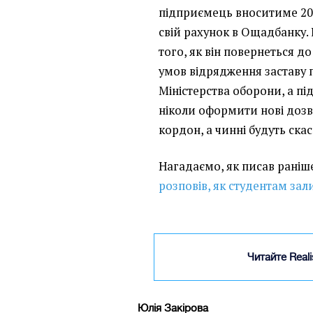
підприємець вноситиме 200
свій рахунок в Ощадбанку. 
того, як він повернеться д
умов відрядження заставу 
Міністерства оборони, а п
ніколи оформити нові дозво
кордон, а чинні будуть скас
Нагадаємо, як писав рані
розповів, як студентам за
Читайте Real
Юлія Закірова