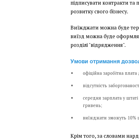
підписувати контракти та 
розвитку свого бізнесу.
Виїжджати можна буде терм
виїзд можна буде оформляти
розділі "відрядження".
Умови отримання дозвол
офіційна заробітна плата
відсутність заборгованості
середня зарплата у штаті
гривень;
виїжджати зможуть 10% шт
Крім того, за словами нар