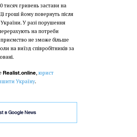
 тисяч гривень застави на
Ці гроші йому повернуть після
о України. У разі порушення
перерахують на потреби
ідприємство не зможе більше
ли на виїзд співробітників за
овані.
ше
,
юрист
Realist.online
лишити Україну
.
ist в Google News