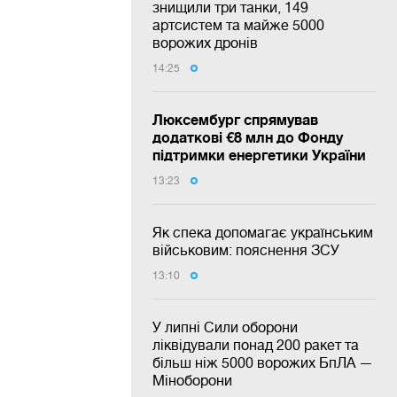
знищили три танки, 149
артсистем та майже 5000
ворожих дронів
14:25
Люксембург спрямував
додаткові €8 млн до Фонду
підтримки енергетики України
13:23
Як спека допомагає українським
військовим: пояснення ЗСУ
13:10
У липні Сили оборони
ліквідували понад 200 ракет та
більш ніж 5000 ворожих БпЛА —
Міноборони