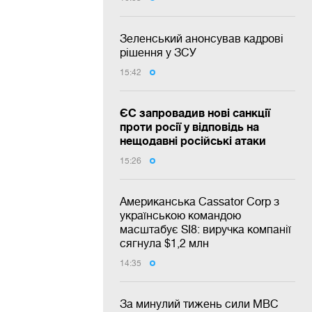
Зеленський анонсував кадрові
рішення у ЗСУ
15:42
ЄС запровадив нові санкції
проти росії у відповідь на
нещодавні російські атаки
15:26
Американська Cassator Corp з
українською командою
масштабує SI8: виручка компанії
сягнула $1,2 млн
14:35
За минулий тижень сили МВС