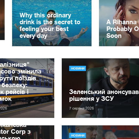
алізниця"
НОВИНИ
сово змінила
ути поїздів
 безпеку:
к рейсів і
Зеленський анонсував
имок
рішення у ЗСУ
2026
7 серпня 2026
иканська
tor Corp з
НОВИНИ
нською