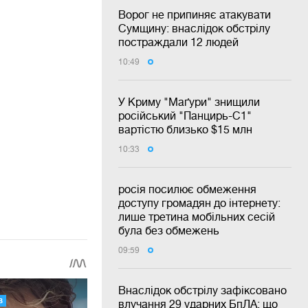
Ворог не припиняє атакувати
Сумщину: внаслідок обстрілу
постраждали 12 людей
10:49
У Криму "Маґури" знищили
російський "Панцирь-С1"
вартістю близько $15 млн
10:33
росія посилює обмеження
доступу громадян до інтернету:
лише третина мобільних сесій
була без обмежень
09:59
Внаслідок обстрілу зафіксовано
влучання 29 ударних БпЛА: що