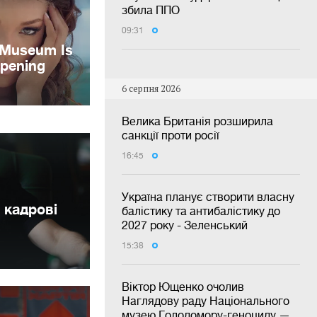
збила ППО
09:31
6 серпня 2026
Велика Британія розширила
санкції проти росії
16:45
Україна планує створити власну
 кадрові
балістику та антибалістику до
2027 року - Зеленський
15:38
Віктор Ющенко очолив
Наглядову раду Національного
музею Голодомору-геноциду —