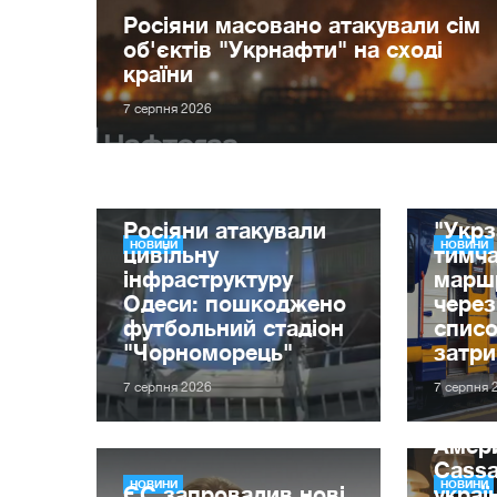
Росіяни масовано атакували сім
об'єктів "Укрнафти" на сході
країни
7 серпня 2026
Росіяни атакували
"Укрз
НОВИНИ
НОВИНИ
цивільну
тимча
інфраструктуру
маршр
Одеси: пошкоджено
через
футбольний стадіон
списо
"Чорноморець"
затр
7 серпня 2026
7 серпня 
Амер
Cassa
НОВИНИ
НОВИНИ
ЄС запровадив нові
украї