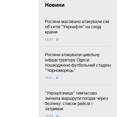
Новини
Росіяни масовано атакували сім
об'єктів "Укрнафти" на сході
країни
16:47
Росіяни атакували цивільну
інфраструктуру Одеси:
пошкоджено футбольний стадіон
"Чорноморець"
16:21
"Укрзалізниця" тимчасово
змінила маршрути поїздів через
безпеку: список рейсів і
затримок
16:03