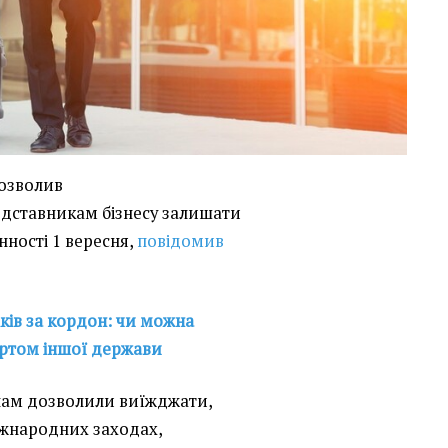
дозволив
едставникам бізнесу залишати
нності 1 вересня,
повідомив
ків за кордон: чи можна
ортом іншої держави
енам дозволили виїжджати,
іжнародних заходах,