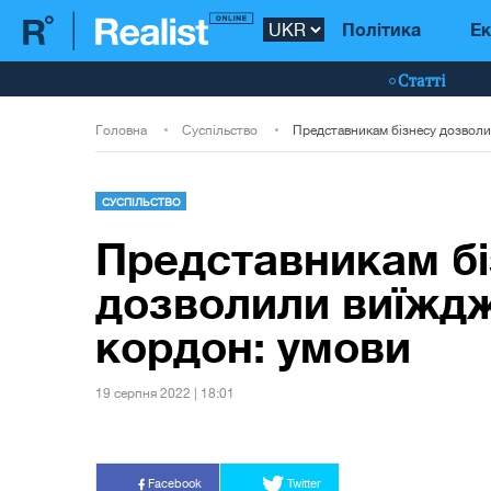
Політика
Ек
Статті
Головна
Суспільство
СУСПІЛЬСТВО
Представникам бі
дозволили виїждж
кордон: умови
19 серпня 2022 | 18:01
Facebook
Twitter