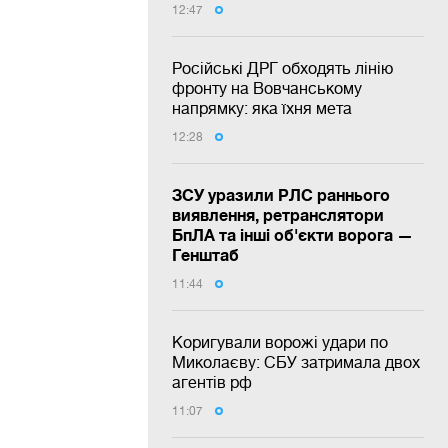
12:47
Російські ДРГ обходять лінію
фронту на Вовчанському
напрямку: яка їхня мета
12:28
ЗСУ уразили РЛС раннього
виявлення, ретранслятори
БпЛА та інші об'єкти ворога —
Генштаб
11:44
Коригували ворожі удари по
Миколаєву: СБУ затримала двох
агентів рф
11:07