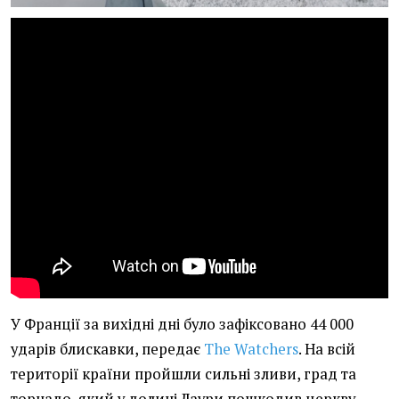
У Франції за вихідні дні було зафіксовано 44 000
ударів блискавки, передає
The Watchers
. На всій
території країни пройшли сильні зливи, град та
торнадо, який у долині Лаури пошкодив церкву.