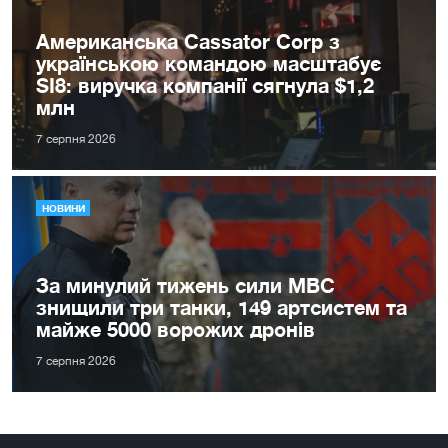
Американська Cassator Corp з
українською командою масштабує
SI8: виручка компанії сягнула $1,2
млн
7 серпня 2026
НОВИНИ
За минулий тижень сили МВС
знищили три танки, 149 артсистем та
майже 5000 ворожих дронів
7 серпня 2026