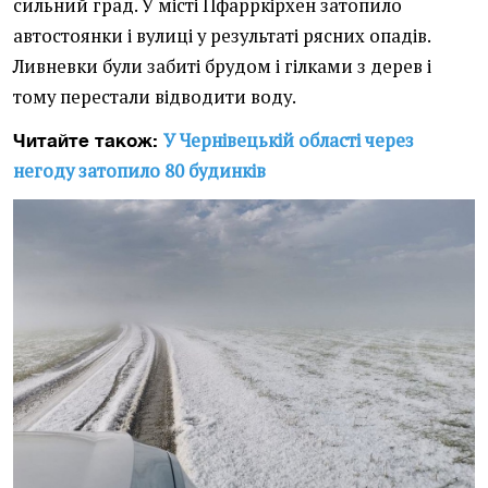
сильний град. У місті Пфарркірхен затопило
автостоянки і вулиці у результаті рясних опадів.
Ливневки були забиті брудом і гілками з дерев і
тому перестали відводити воду.
У Чернівецькій області через
Читайте також:
негоду затопило 80 будинків