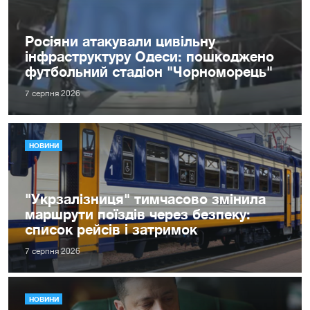
Росіяни атакували цивільну
інфраструктуру Одеси: пошкоджено
футбольний стадіон "Чорноморець"
7 серпня 2026
НОВИНИ
"Укрзалізниця" тимчасово змінила
маршрути поїздів через безпеку:
список рейсів і затримок
7 серпня 2026
НОВИНИ