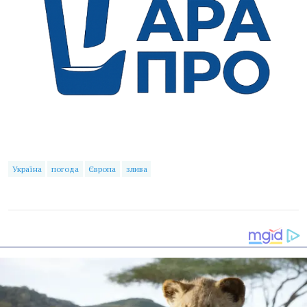
Україна
погода
Європа
злива