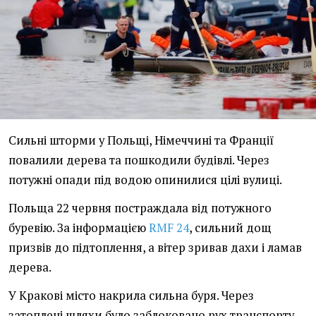
Сильні шторми у Польщі, Німеччині та Франції
повалили дерева та пошкодили будівлі. Через
потужні опади під водою опинилися цілі вулиці.
Польща 22 червня постраждала від потужного
буревію. За інформацією
RMF 24
, сильний дощ
призвів до підтоплення, а вітер зривав дахи і ламав
дерева.
У Кракові місто накрила сильна буря. Через
затоплені шляхи було заблоковано рух транспорту.