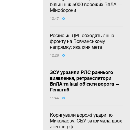
більш ніж 5000 ворожих БпЛА —
Міноборони
12:47
Російські ДРГ обходять лінію
фронту на Вовчанському
напрямку: яка їхня мета
12:28
ЗСУ уразили РЛС раннього
виявлення, ретранслятори
БпЛА та інші об'єкти ворога —
Генштаб
11:44
Коригували ворожі удари по
Миколаєву: СБУ затримала двох
агентів рф