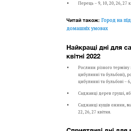
Перець – 9, 10, 20, 26, 27 к
Город на під
Читай також:
домашніх умовах
Найкращі дні для са
квітні 2022
Рослини різного терміну цв
цибулинні та бульбові), 
цибулинні та бульбові – 6, 7
Саджанці дерев груші, ябл
Саджанці кущів ожини, м
22, 26, 27 квітня.
Сприятливі дні для 