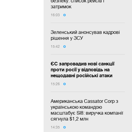
безпеку: список рейсів і
затримок
16:03
Зеленський анонсував кадрові
рішення у ЗСУ
15:42
ЄС запровадив нові санкції
проти росії у відповідь на
нещодавні російські атаки
15:26
Американська Cassator Corp з
українською командою
масштабує SI8: виручка компанії
сягнула $1,2 млн
14:35