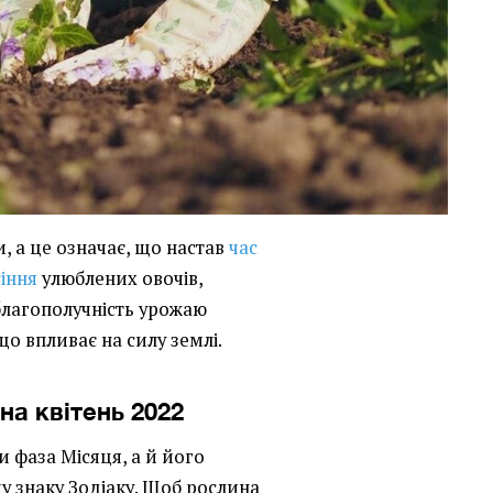
, а це означає, що настав
час
сіння
улюблених овочів,
, благополучність урожаю
що впливає на силу землі.
на квітень 2022
и фаза Місяця, а й його
у знаку Зодіаку. Щоб рослина