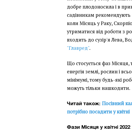
добре плодоносила і в прин
садівникам рекомендують 
коли Місяць у Раку, Скорпіо
утриматися від роботи з р
входить до сузір'я Лева, В
"Главред"
.
Що стосується фаз Місяця, 
енергія землі, рослин і вс
мінімумі, тому будь-які роб
можуть тільки нашкодити.
Посівний ка
Читай також:
потрібно посадити у квітні
Фази Місяця у квітні 2022