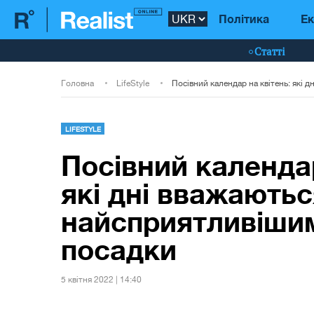
Політика
Ек
Статті
Головна
LifeStyle
LIFESTYLE
Посівний календар
які дні вважаютьс
найсприятливіши
посадки
5 квiтня 2022 | 14:40