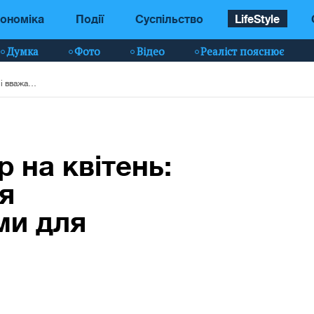
ономіка
Події
Суспільство
LifeStyle
Думка
Фото
Відео
Реаліст пояснює
Посівний календар на квітень: які дні вважаються найсприятливішими для посадки
 на квітень:
я
ми для