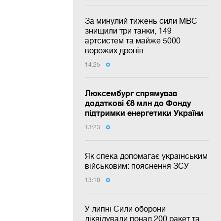
За минулий тижень сили МВС
знищили три танки, 149
артсистем та майже 5000
ворожих дронів
14:25
Люксембург спрямував
додаткові €8 млн до Фонду
підтримки енергетики України
13:23
Як спека допомагає українським
військовим: пояснення ЗСУ
13:10
У липні Сили оборони
ліквідували понад 200 ракет та