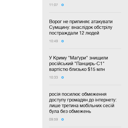
11:07
Ворог не припиняє атакувати
Сумщину: внаслідок обстрілу
постраждали 12 людей
10:49
У Криму "Маґури" знищили
російський "Панцирь-С1"
вартістю близько $15 млн
10:33
росія посилює обмеження
доступу громадян до інтернету:
лише третина мобільних сесій
була без обмежень
09:59