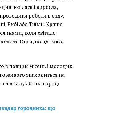
ципі взялася і виросла,
проводити роботи в саду,
ні, Рибі або Тільці. Краще
ослинами, коли світило
одолія та Овна, повідомляє
то в повний місяць і молодик
ього живого знаходиться на
оти в саду або на городі
лендар городника: що