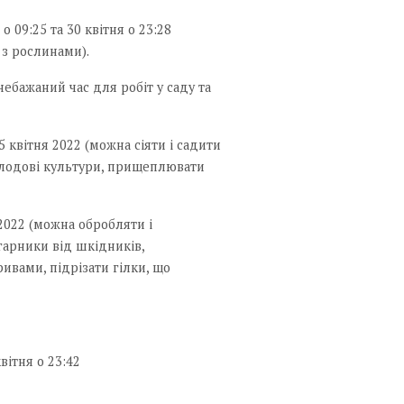
о 09:25 та 30 квітня о 23:28
 з рослинами).
(небажаний час для робіт у саду та
15 квітня 2022 (можна сіяти і садити
лодові культури, прищеплювати
 2022 (можна обробляти і
гарники від шкідників,
ивами, підрізати гілки, що
вітня о 23:42