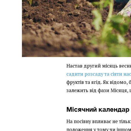
Настав другий місяць весни
садити розсаду та сіяти на
фруктів та ягід. Як відомо
залежить від фази Місяця, 
Місячний календар 
На посівну впливає не тільк
положення у тому чи іншом