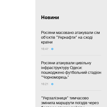
Новини
Росіяни масовано атакували сім
об'єктів "Укрнафти" на сході
країни
16:47
Росіяни атакували цивільну
інфраструктуру Одеси:
пошкоджено футбольний стадіон
"Чорноморець"
16:21
"Укрзалізниця" тимчасово
змінила маршрути поїздів через