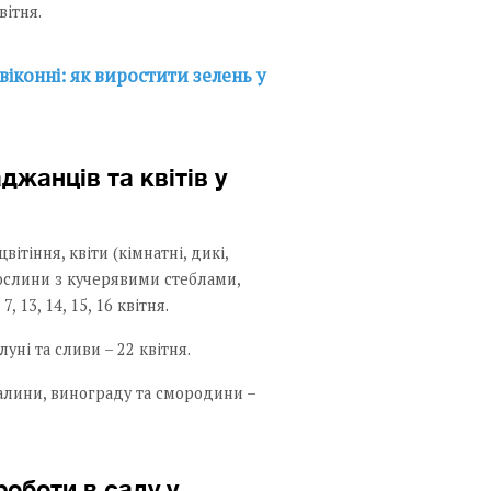
вітня.
віконні: як виростити зелень у
джанців та квітів у
ітіння, квіти (кімнатні, дикі,
рослини з кучерявими стеблами,
, 13, 14, 15, 16 квітня.
уні та сливи – 22 квітня.
алини, винограду та смородини –
роботи в саду у