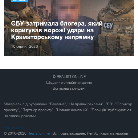
СБУ затримала блогера, який
коригував ворожі удари на
Краматорському напрямку
10 серпня 2026
© REALIST.ONLINE
Щоденне онлайн-видання
Всі права захищені
Матеріали під рубриками "Реклама", "На правах реклами", "PR", "Спонсор
проекту", "Партнер проекту", "Новини компаній", "Позиція" публікуються
на правах реклами
Карта сайта
© 2016-2026
Realist.online
. Всі права захищені. Републікація матеріалів і