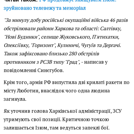
зруйновано телевежу та меморіал
"За минулу добу російські окупаційні війська 46 разів
обстрілювали райони Харкова та області: Салтівку,
"Нові Будинки", селище Жуковського, П'ятихатки,
Олексіївку, "Горизонт", Кулиничі, Чугуїв та Дергачі.
Також зафіксовано близько 280 обстрілів
противником з РСЗВ типу "Град", -
написав у
повідомленні Синєгубов.
Крім того, армія РФ випустила дві крилаті ракети по
місту Люботин, внаслідок чого одна людина
загинула.
Як уточнив голова Харківської адміністрації, ЗСУ
утримують свої позиції. Критичною точкою
залишається Ізюм, там ведуться запеклі бої.