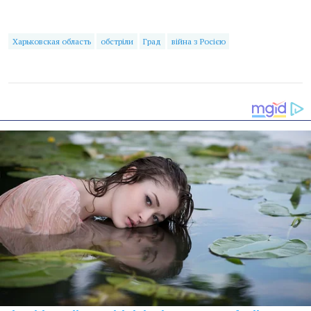
Харьковская область
обстріли
Град
війна з Росією