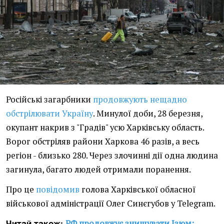
Російські загарбники
продовжують нещадно
обстрілювати Україну
. Минулої доби, 28 березня,
окупант накрив з "Градів" усю Харківську область.
Ворог обстріляв райони Харкова 46 разів, а весь
регіон - близько 280. Через злочинні дії одна людина
загинула, багато людей отримали поранення.
Про це
повідомив
голова Харківської обласної
військової адміністрації Олег Синєгубов у Telegram.
РФ продовжує знищувати Ізюм:
Читай також: