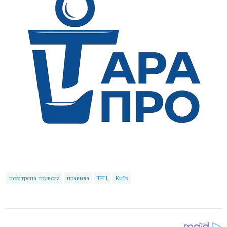
повітряна тривога
правила
ТРЦ
Київ