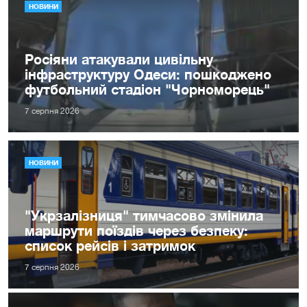
НОВИНИ
Росіяни атакували цивільну
інфраструктуру Одеси: пошкоджено
футбольний стадіон "Чорноморець"
7 серпня 2026
НОВИНИ
"Укрзалізниця" тимчасово змінила
маршрути поїздів через безпеку:
список рейсів і затримок
7 серпня 2026