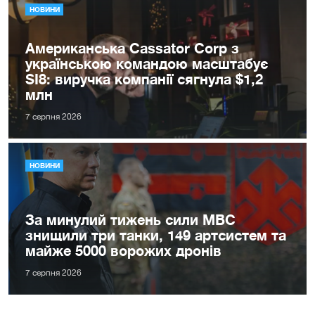
НОВИНИ
Американська Cassator Corp з
українською командою масштабує
SI8: виручка компанії сягнула $1,2
млн
7 серпня 2026
НОВИНИ
За минулий тижень сили МВС
знищили три танки, 149 артсистем та
майже 5000 ворожих дронів
7 серпня 2026