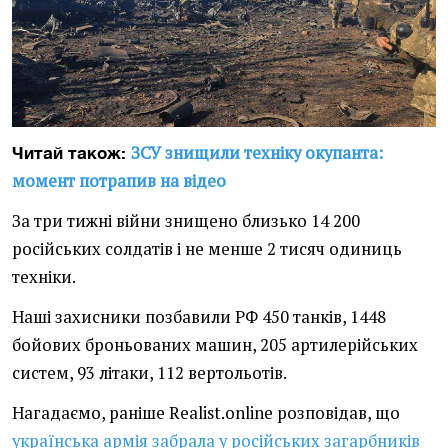
ЗСУ знищили техніку окупанта:
Читай також:
момент потрапив на відео
За три тижні війни знищено близько 14 200
російських солдатів і не менше 2 тисяч одиниць
техніки.
Наші захисники позбавили РФ 450 танків, 1448
бойових броньованих машин, 205 артилерійських
систем, 93 літаки, 112 вертольотів.
Нагадаємо, раніше Realist.online розповідав, що
українська армія забрала у російських загарбників