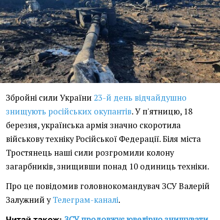
Збройні сили України
23-й день відчайдушно
знищують російських окупантів
. У п'ятницю, 18
березня, українська армія значно скоротила
військову техніку Російської Федерації. Біля міста
Тростянець наші сили розгромили колону
загарбників, знищивши понад 10 одиниць техніки.
Про це повідомив головнокомандувач ЗСУ Валерій
Залужний у
Телеграм-каналі
.
ЗСУ продовжує ювелірно знищувати
Читай також: