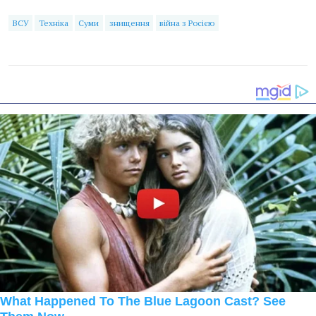
ВСУ
Техніка
Суми
знищення
війна з Росією