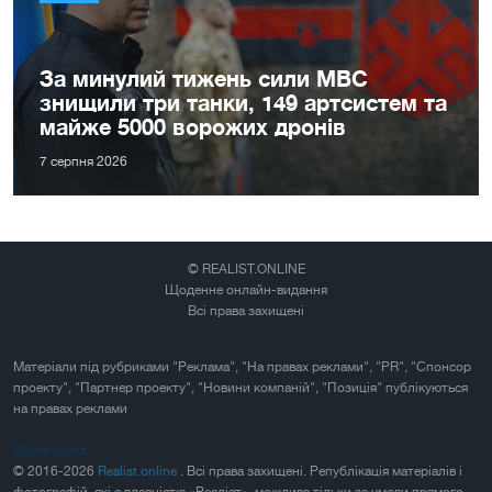
За минулий тижень сили МВС
знищили три танки, 149 артсистем та
майже 5000 ворожих дронів
7 серпня 2026
© REALIST.ONLINE
Щоденне онлайн-видання
Всі права захищені
Матеріали під рубриками "Реклама", "На правах реклами", "PR", "Спонсор
проекту", "Партнер проекту", "Новини компаній", "Позиція" публікуються
на правах реклами
Карта сайта
© 2016-2026
Realist.online
. Всі права захищені. Републікація матеріалів і
фотографій, які є власністю «Реаліст», можлива тільки за умови прямого