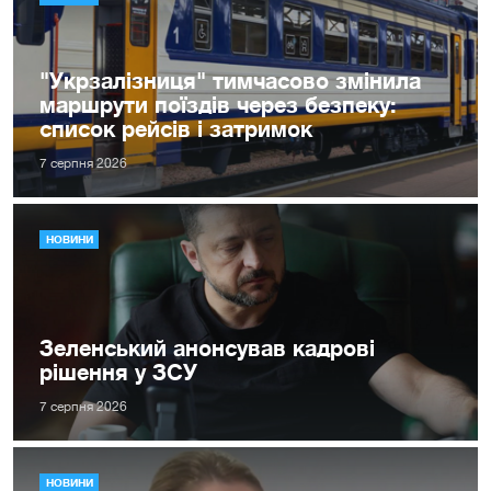
"Укрзалізниця" тимчасово змінила
маршрути поїздів через безпеку:
список рейсів і затримок
7 серпня 2026
НОВИНИ
Зеленський анонсував кадрові
рішення у ЗСУ
7 серпня 2026
НОВИНИ