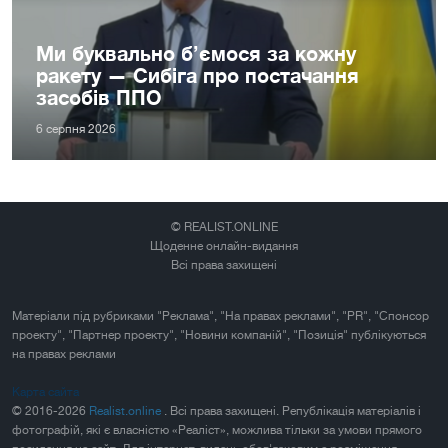
Ми буквально б’ємося за кожну
ракету — Сибіга про постачання
засобів ППО
6 серпня 2026
© REALIST.ONLINE
Щоденне онлайн-видання
Всі права захищені
Матеріали під рубриками "Реклама", "На правах реклами", "PR", "Спонсор
проекту", "Партнер проекту", "Новини компаній", "Позиція" публікуються
на правах реклами
Карта сайта
© 2016-2026
Realist.online
. Всі права захищені. Републікація матеріалів і
фотографій, які є власністю «Реаліст», можлива тільки за умови прямого