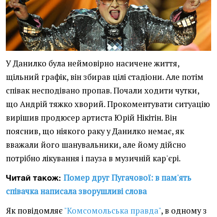
У Данилко була неймовірно насичене життя,
щільний графік, він збирав цілі стадіони. Але потім
співак несподівано пропав. Почали ходити чутки,
що Андрій тяжко хворий. Прокоментувати ситуацію
вирішив продюсер артиста Юрій Нікітін. Він
пояснив, що ніякого раку у Данилко немає, як
вважали його шанувальники, але йому дійсно
потрібно лікування і пауза в музичній кар'єрі.
Помер друг Пугачової: в пам'ять
Читай також:
співачка написала зворушливі слова
Як повідомляє
"Комсомольська правда"
, в одному з