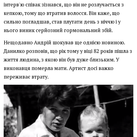
інтерв'ю співак зізнався, що він не розлучається з
кепкою, тому що втратив волосся. Він каже, що
сильно погладшав, став плутати день з ніччю і у
нього виник серйозний гормональний збій.
Нещодавно Андрій шокував ще однією новиною.
Данилко розповів, що рік тому у віці 82 років пішла з
життя людина, з якою він був дуже близьким. У
виконавця померла мати. Артист досі важко
переживає втрату.