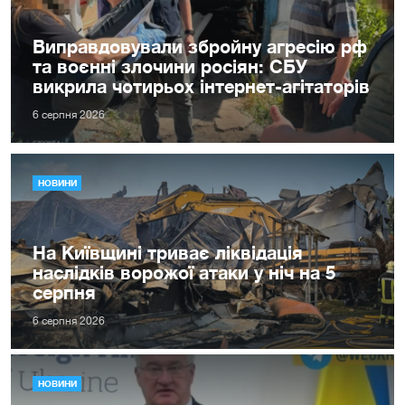
Виправдовували збройну агресію рф
та воєнні злочини росіян: СБУ
викрила чотирьох інтернет-агітаторів
6 серпня 2026
НОВИНИ
На Київщині триває ліквідація
наслідків ворожої атаки у ніч на 5
серпня
6 серпня 2026
НОВИНИ