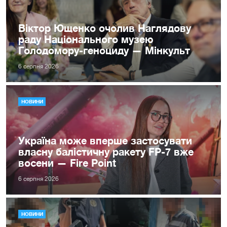
Віктор Ющенко очолив Наглядову
раду Національного музею
Голодомору-геноциду — Мінкульт
6 серпня 2026
НОВИНИ
Україна може вперше застосувати
власну балістичну ракету FP-7 вже
восени — Fire Point
6 серпня 2026
НОВИНИ