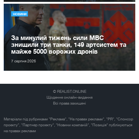
НОВИНИ
За минулий тижень сили МВС
знищили три танки, 149 артсистем та
майже 5000 ворожих дронів
7 серпня 2026
© REALIST.ONLINE
Щоденне онлайн-видання
Всі права захищені
Матеріали під рубриками "Реклама", "На правах реклами", "PR", "Спонсор
проекту", "Партнер проекту", "Новини компаній", "Позиція" публікуються
на правах реклами