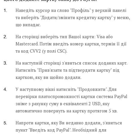
Наведіть курсор на слово "Профіль" у верхній панелі
та виберіть "Додати/змінити кредитну картку" у меню,
що випадає.
На сторінці виберіть тип Вашої карти: Visa або
Mastercard. Потім введіть номер картки, термін її дії
та код CVV2 (у полі CSC).
На наступній сторінці з'явиться список доданих карт.
Натисніть "Прив'язати та підтвердити картку" під
карткою, яку ви щойно додали.
У наступному вікні натисніть "Продовжити". Для
перевірки платоспроможності картки система PayPal
зніме з рахунку суму в еквіваленті 2 USD, яку
автоматично повернуть на картку протягом 5 хв.
Напроти картки, яку Ви недавно додали, з'явиться
пункт "Введіть код PayPal". Необхідний для