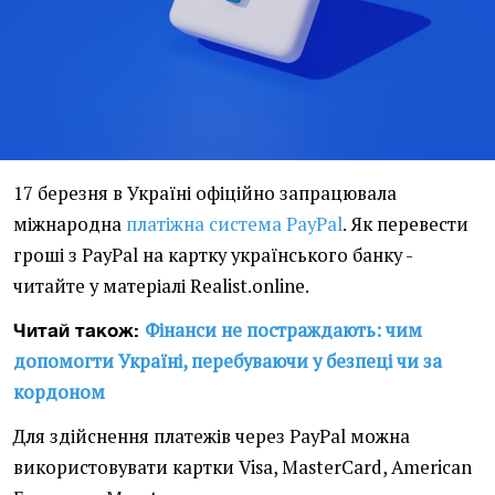
17 березня в
Україні офіційно запрацювала
міжнародна
платіжна система PayPal
. Як перевести
гроші з PayPal на картку українського банку -
читайте у матеріалі Realist.online.
Фінанси не постраждають: чим
Читай також:
допомогти Україні, перебуваючи у безпеці чи за
кордоном
Для здійснення платежів через PayPal можна
використовувати картки Visa, MasterCard, American