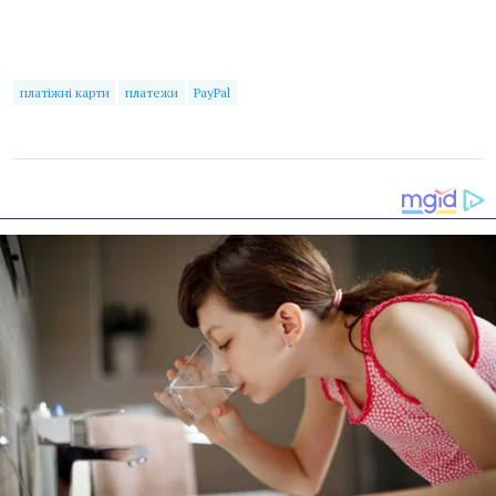
платіжні карти
платежи
PayPal