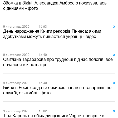
Зйомка в бікіні: Алессандра Амбросіо похизувалась
сідницями – фото
9 листопада 2020
15:53
День народження Книги рекордів Гіннеса: якими
здобутками можуть пишається українці - відео
9 листопада 2020
15:40
Світлана Тарабарова про труднощі під час пологів: все
почалося в кінотеатрі
9 листопада 2020
15:40
Бійня в Росії: солдат з сокирою напав на товаришів по
службі, є загиблі - фото
9 листопада 2020
15:02
Тіна Кароль на обкладинці книги Vogue: впеврше в