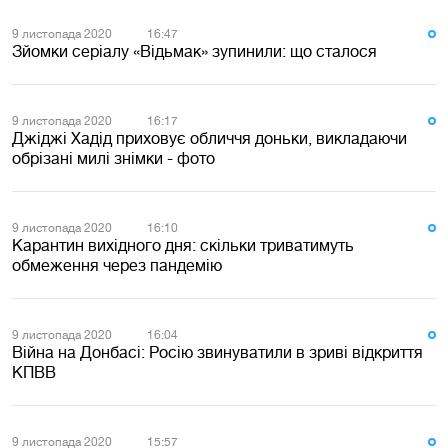
9 листопада 2020
16:47
Зйомки серіалу «Відьмак» зупинили: що сталося
9 листопада 2020
16:17
Джіджі Хадід приховує обличчя доньки, викладаючи
обрізані милі знімки - фото
9 листопада 2020
16:10
Карантин вихідного дня: скільки триватимуть
обмеження через пандемію
9 листопада 2020
16:04
Війна на Донбасі: Росію звинуватили в зриві відкриття
КПВВ
9 листопада 2020
15:57