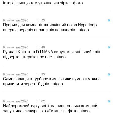
історії глянцю там українська зірка - фото
9 листопада 2020
14:53
Прорив для компанії: швидкісний поїзд Hyperloop
вперше перевіз справжніх пасажирів - відео
9 листопада 2020
14:40
Руслан Квінта та DJ NANA випустили спільний кліп:
відверте інтерв’ю про все - відео
9 листопада 2020
14:33
Самоізоляція в турборежимі: за яких умов її можна
припинити через 10 днів - відео
9 листопада 2020
14:02
Найдорожчий тур у світі: вашингтонська компанія
запустила екскурсію в «Титанік» - фото, відео