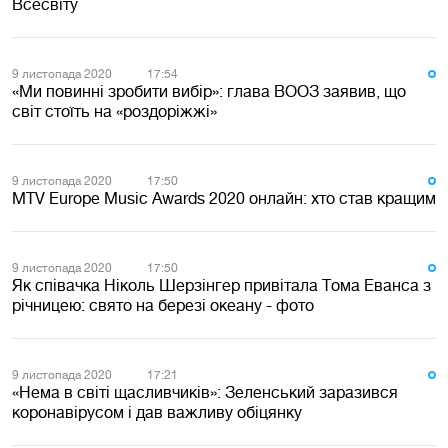
Всесвіту
9 листопада 2020
17:54
«Ми повинні зробити вибір»: глава ВООЗ заявив, що
світ стоїть на «роздоріжжі»
9 листопада 2020
17:50
MTV Europe Music Awards 2020 онлайн: хто став кращим
9 листопада 2020
17:50
Як співачка Ніколь Шерзінгер привітала Тома Еванса з
річницею: свято на березі океану - фото
9 листопада 2020
17:21
«Нема в світі щасливчиків»: Зеленський заразився
коронавірусом і дав важливу обіцянку