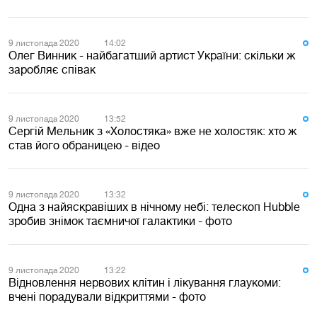
9 листопада 2020
14:02
Олег Винник - найбагатший артист України: скільки ж
заробляє співак
9 листопада 2020
13:52
Сергій Мельник з «Холостяка» вже не холостяк: хто ж
став його обраницею - відео
9 листопада 2020
13:32
Одна з найяскравіших в нічному небі: телескоп Hubble
зробив знімок таємничої галактики - фото
9 листопада 2020
13:22
Відновлення нервових клітин і лікування глаукоми:
вчені порадували відкриттями - фото