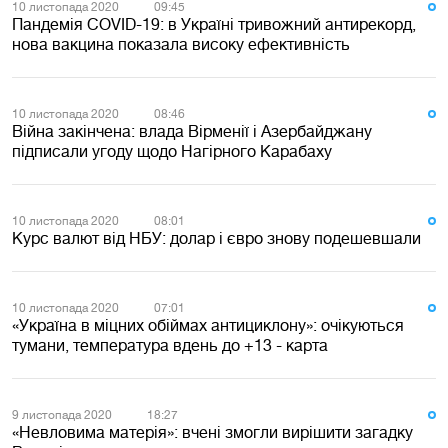
10 листопада 2020
09:45
Пандемія COVID-19: в Україні тривожний антирекорд,
нова вакцина показала високу ефективність
10 листопада 2020
08:46
Війна закінчена: влада Вірменії і Азербайджану
підписали угоду щодо Нагірного Карабаху
10 листопада 2020
08:01
Курс валют від НБУ: долар і євро знову подешевшали
10 листопада 2020
07:01
«Україна в міцних обіймах антициклону»: очікуються
тумани, температура вдень до +13 - карта
9 листопада 2020
18:27
«Невловима матерія»: вчені змогли вирішити загадку