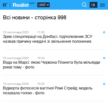
Всі новини - сторінка 998
10 листопада 2020
11:05
Зрив спецоперації на Донбасі: підполковник ЗСУ
назвав причину невдачі зі звільнення полонених
10 листопада 2020
10:44
Вода на Марсі: якою Червона Планета була мільярди
років тому - фото
10 листопада 2020
10:34
Відверта фотосесія вагітної Ромі Стрейд: модель
позувала голою - фото