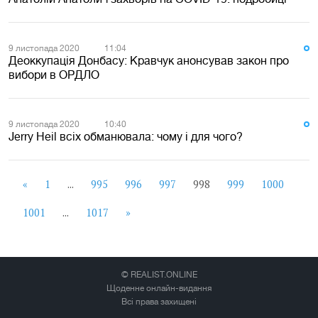
9 листопада 2020
11:04
Деоккупація Донбасу: Кравчук анонсував закон про
вибори в ОРДЛО
9 листопада 2020
10:40
Jerry Heil всіх обманювала: чому і для чого?
«
1
...
995
996
997
998
999
1000
1001
...
1017
»
© REALIST.ONLINE
Щоденне онлайн-видання
Всі права захищені