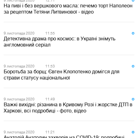
9 листопада 2020
12:11
На пиві і без вершкового масла: печемо торт Наполеон
за рецептом Тетяни Литвинової - відео
9 листопада 2020
11:55
Детективна драма про космос: в Україні знімуть
англомовний серіал
9 листопада 2020
11:53
Боротьба за борщ: Євген Клопотенко домігся для
страви статусу національної
9 листопада 2020
11:49
Важкі вихідні: різанина в Кривому Розі і жорстке ДТП в
Харкові, всі подробиці - фото, відео
9 листопада 2020
11:21
Анатолій Анатолич захворів на COVID-19: подробиці