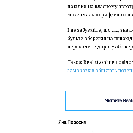
поїздки на власному автотр
максимально рифленою пі
І не забувайте, що лід зна
будьте обережні на пішохід
переходите дорогу або кер
Також Realist.online повід
заморозків обіцяють потеп
Читайте Real
Яна Порохня