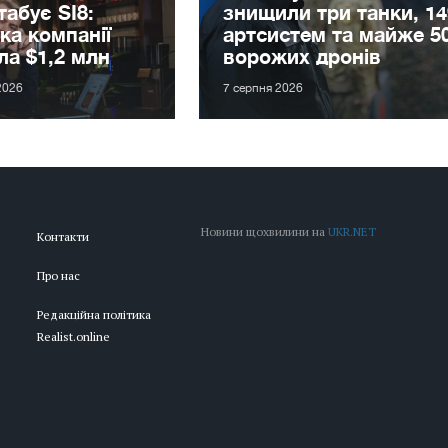
абує SI8:
знищили три танки, 14
ка компанії
артсистем та майже 5
ла $1,2 млн
ворожих дронів
2026
7 серпня 2026
Новини щохвилини на
UKR.NET
Контакти
Про нас
Редакційна політика
Realist.online