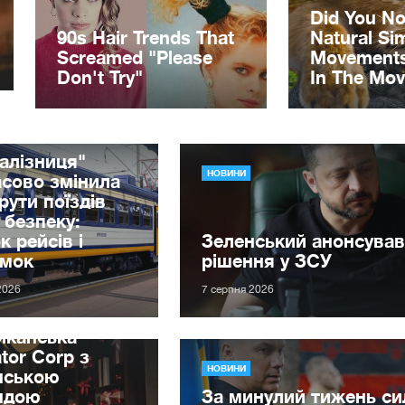
алізниця"
НОВИНИ
сово змінила
ути поїздів
 безпеку:
к рейсів і
Зеленський анонсував
имок
рішення у ЗСУ
2026
7 серпня 2026
иканська
tor Corp з
НОВИНИ
нською
ндою
За минулий тижень с