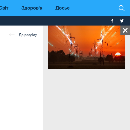
Світ
Здоров'я
Досье
До розділу