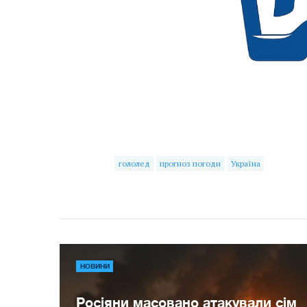
гололед
прогноз погоди
Україна
НОВИНИ
Росіяни масовано атакували сім