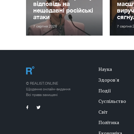
відповідь на
масшт
нещодавні російські
вируч
атаки
сягну
7 серпня 2026
7 серпня 
Наука
Здоров'я
© REALIST.ONLINE
Щоденне онлайн-видання
Події
Всі права захищені
Суспільство
Світ
Політика
Економіка