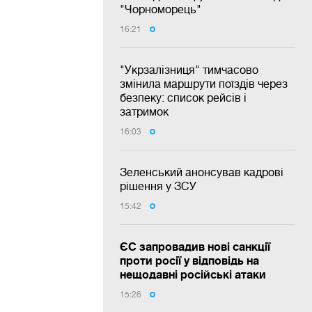
"Чорноморець"
16:21
"Укрзалізниця" тимчасово
змінила маршрути поїздів через
безпеку: список рейсів і
затримок
16:03
Зеленський анонсував кадрові
рішення у ЗСУ
15:42
ЄС запровадив нові санкції
проти росії у відповідь на
нещодавні російські атаки
15:26