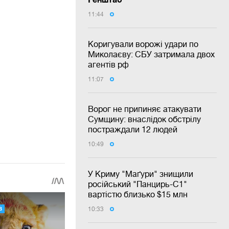
11:44
Коригували ворожі удари по
Миколаєву: СБУ затримала двох
агентів рф
11:07
Ворог не припиняє атакувати
Сумщину: внаслідок обстрілу
постраждали 12 людей
10:49
У Криму "Маґури" знищили
російський "Панцирь-С1"
вартістю близько $15 млн
10:33