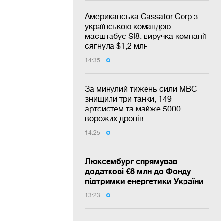
Американська Cassator Corp з
українською командою
масштабує SI8: виручка компанії
сягнула $1,2 млн
14:35
За минулий тижень сили МВС
знищили три танки, 149
артсистем та майже 5000
ворожих дронів
14:25
Люксембург спрямував
додаткові €8 млн до Фонду
підтримки енергетики України
13:23