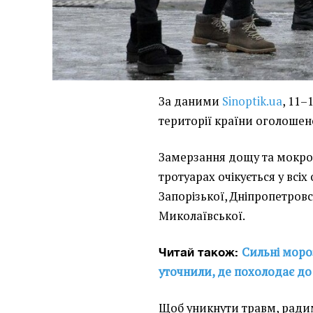
За даними
Sinoptik.ua
, 11–
території країни оголошено
Замерзання дощу та мокрог
тротуарах очікується у всіх
Запорізької, Дніпропетровс
Миколаївської.
Сильні моро
Читай також:
уточнили, де похолодає до
Щоб уникнути травм, ради