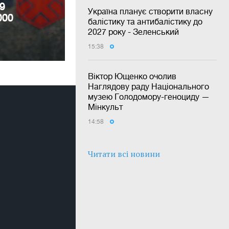
9
Україна планує створити власну
000
балістику та антибалістику до
2027 року - Зеленський
15:38
Віктор Ющенко очолив
Наглядову раду Національного
музею Голодомору-геноциду —
Мінкульт
14:58
Читати всі новини