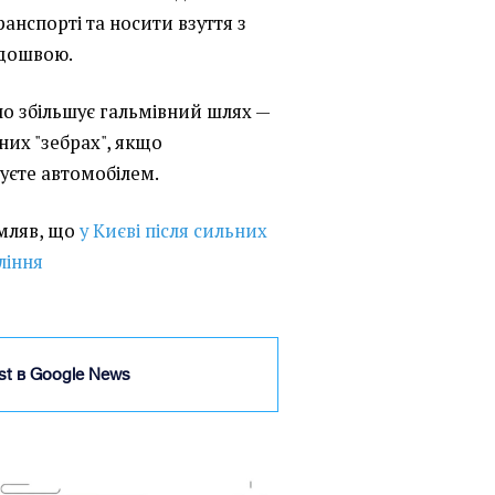
анспорті та носити взуття з
дошвою.
чно збільшує гальмівний шлях —
них "зебрах", якщо
уєте автомобілем.
омляв, що
у Києві після сильних
ління
ist в Google News