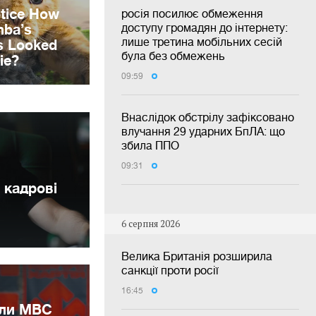
росія посилює обмеження
доступу громадян до інтернету:
лише третина мобільних сесій
була без обмежень
09:59
Внаслідок обстрілу зафіксовано
влучання 29 ударних БпЛА: що
збила ППО
09:31
 кадрові
6 серпня 2026
Велика Британія розширила
санкції проти росії
16:45
или МВС