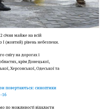
12 січня майже на всій
 І (жовтий) рівень небезпеки.
о снігу на дорогах і
 областях, крім Донецької,
ької, Херсонської, Одеської та
зи повертаються: синоптики
 -16
мо по можливості відкласти