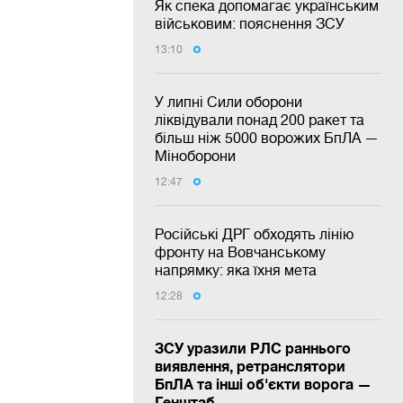
Як спека допомагає українським
військовим: пояснення ЗСУ
13:10
У липні Сили оборони
ліквідували понад 200 ракет та
більш ніж 5000 ворожих БпЛА —
Міноборони
12:47
Російські ДРГ обходять лінію
фронту на Вовчанському
напрямку: яка їхня мета
12:28
ЗСУ уразили РЛС раннього
виявлення, ретранслятори
БпЛА та інші об'єкти ворога —
Генштаб