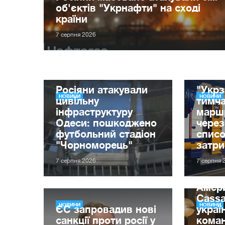
об'єктів "Укрнафти" на сході
країни
7 серпня 2026
Росіяни атакували
"Укрз
НОВИНИ
НОВИНИ
цивільну
тимча
інфраструктуру
маршр
Одеси: пошкоджено
через
футбольний стадіон
списо
"Чорноморець"
затр
7 серпня 2026
7 серпня 
Амер
Cassa
НОВИНИ
НОВИНИ
ЄС запровадив нові
украї
санкції проти росії у
кома