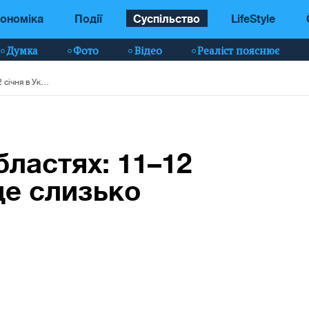
ономіка
Події
Суспільство
LifeStyle
Думка
Фото
Відео
Реаліст пояснює
Ожеледиця у 18 областях: 11–12 січня в Україні буде слизько
бластях: 11–12
уде слизько