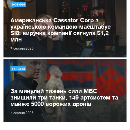
НОВИНИ
Американська Cassator Corp з
українською командою масштабує
SI8: виручка компанії сягнула $1,2
млн
7 серпня 2026
НОВИНИ
За минулий тижень сили МВС
знищили три танки, 149 артсистем та
майже 5000 ворожих дронів
7 серпня 2026