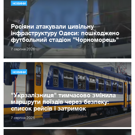
НОВИНИ
Росіяни атакували цивільну
інфраструктуру Одеси: пошкоджено
футбольний стадіон "Чорноморець"
7 серпня 2026
НОВИНИ
"Укрзалізниця" тимчасово змінила
маршрути поїздів через безпеку:
список рейсів і затримок
7 серпня 2026