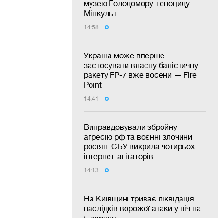
музею Голодомору-геноциду —
Мінкульт
14:58
Україна може вперше
застосувати власну балістичну
ракету FP-7 вже восени — Fire
Point
14:41
Виправдовували збройну
агресію рф та воєнні злочини
росіян: СБУ викрила чотирьох
інтернет-агітаторів
14:13
На Київщині триває ліквідація
наслідків ворожої атаки у ніч на