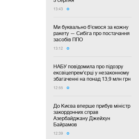
5 серпня
13:43
Ми буквально б’ємося за кожну
ракету — Сибіга про постачання
засобів ППО
13:12
НАБУ повідомила про підозру
ексвіцепрем’єрці у незаконному
збагаченні на понад 13,9 млн грн
12:55
До Києва вперше прибув міністр
закордонних справ
Азербайджану Джейхун
Байрамов
12:39