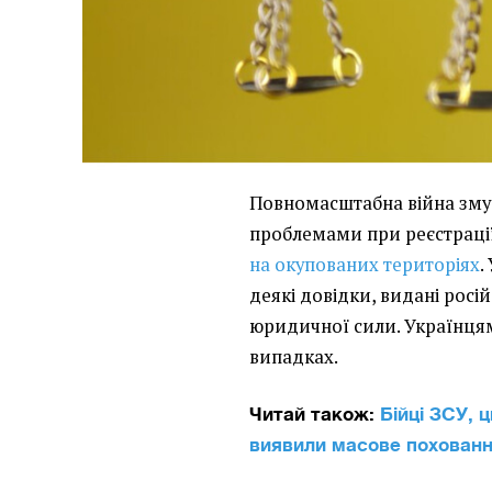
Повномасштабна війна змус
проблемами при реєстрації
на окупованих територіях
.
деякі довідки, видані росі
юридичної сили. Українцям
випадках.
Читай також:
Бійці ЗСУ, ц
виявили масове похован