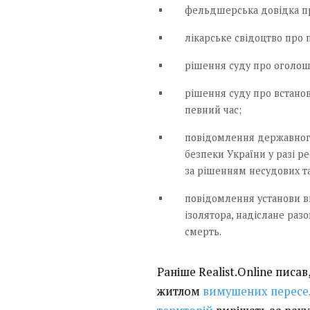
фельдшерська довідка пр
лікарське свідоцтво про 
рішення суду про оголо
рішення суду про встанов
певний час;
повідомлення державного
безпеки України у разі ре
за рішенням несудових та
повідомлення установи в
ізолятора, надіслане раз
смерть.
Раніше Realist.Online писа
житлом
вимушених пересел