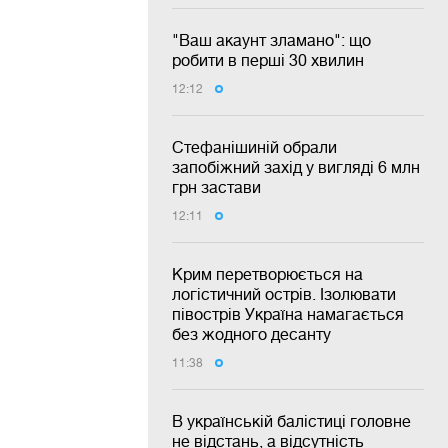
"Ваш акаунт зламано": що
робити в перші 30 хвилин
12:12
Стефанішиній обрали
запобіжний захід у вигляді 6 млн
грн застави
12:11
Крим перетворюється на
логістичний острів. Ізолювати
півострів Україна намагається
без жодного десанту
11:38
В українській балістиці головне
не відстань, а відсутність