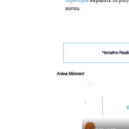
територій
вирішать за раху
житла.
Читайте Real
Аліна Мілсент