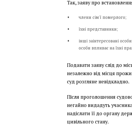
Так, заяву про встановленн
члени сім'ї померлого;
їхні представники;
інші заінтересовані особ
особи впливає на їхні пра
Подавати заяву слід до міс
незалежно від місця прожи
суд розгляне невідкладно.
Після проголошення судово
негайно видадуть учасника
надіслати її до органу держ
цивільного стану.