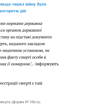
якщо через війну було
алгоритм дій
ими нормами державна
ься органом державної
 стану на підставі документа
рть, виданого закладом
во-медичною установою, чи
ння факту смерті особи в
ння її померлою"
, - інформують
єстрації смерті є такі
смерть (форма № 106/о);