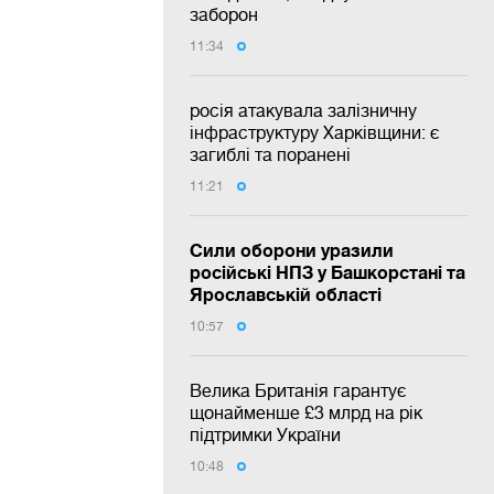
заборон
11:34
росія атакувала залізничну
інфраструктуру Харківщини: є
загиблі та поранені
11:21
Сили оборони уразили
російські НПЗ у Башкорстані та
Ярославській області
10:57
Велика Британія гарантує
щонайменше £3 млрд на рік
підтримки України
10:48