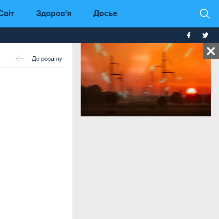
Світ
Здоров'я
Досье
До розділу