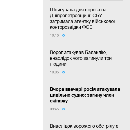
Шпигувала для ворога на
Дніпропетровщині: СБУ
затримала агентку військової
контррозвідки ФСБ
10:15
Ворог атакував Балаклію,
внаслідок чого загинули три
людини
10:05
Вчора ввечері росія атакувала
цивільне судно: загину член
екіпажу
09:45
Внаслідок ворожого обстрілу є