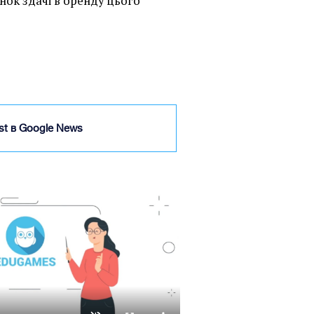
нок здачі в оренду цього
ist в Google News