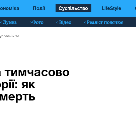
ономіка
Події
Суспільство
LifeStyle
Думка
Фото
Відео
Реаліст пояснює
Особа померла на тимчасово окупованій території: як зареєструвати її смерть
а тимчасово
ії: як
смерть