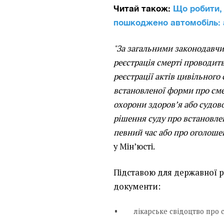
Читай також:
Що робити, 
пошкоджено автомобіль: 
"За загальними законодавч
реєстрація смерті проводит
реєстрації актів цивільного
встановленої форми про сме
охорони здоров’я або судо
рішення суду про встановле
певний час або про оголоше
у Мін’юсті.
Підставою для державної ре
документи:
лікарське свідоцтво про 