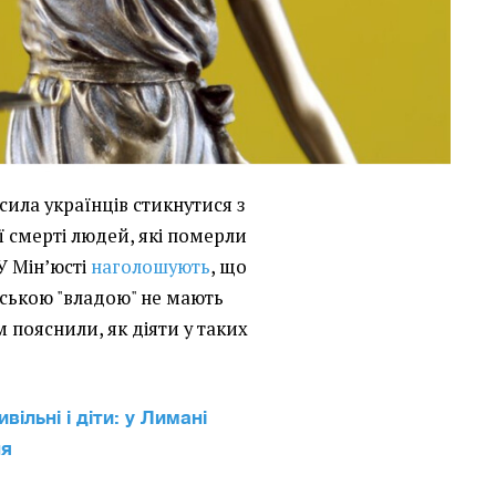
ила українців стикнутися з
 смерті людей, які померли
 У Мін’юсті
наголошують
, що
йською "владою" не мають
 пояснили, як діяти у таких
ивільні і діти: у Лимані
ня