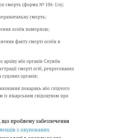
о смерть (форма № 106-1/о);
перинатальну смерть;
шення особи померлою;
лення факту смерті особи в
 архіву або органів Служби
єстрації смерті осіб, репресованих
 судових органів;
иконання покарань або слідчого
ом із лікарським свідоцтвом про
в, що проблему забезпечення
енців з окупованих