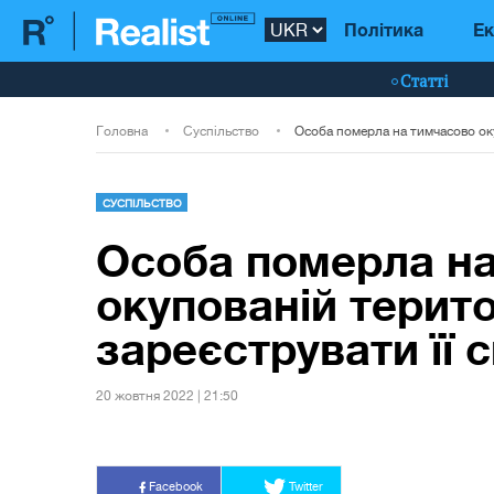
Політика
Ек
Статті
Головна
Суспільство
СУСПІЛЬСТВО
Особа померла н
окупованій територ
зареєструвати її 
20 жовтня 2022 | 21:50
Facebook
Twitter