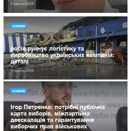
5 серпня 2026
НОВИНИ
росія руйнує логістику та
виробництво українських компаній:
деталі
5 серпня 2026
НОВИНИ
Ігор Петренко: потрібні публічна
карта виборів, міжпартійна
деескалація та гарантування
виборчих прав військових