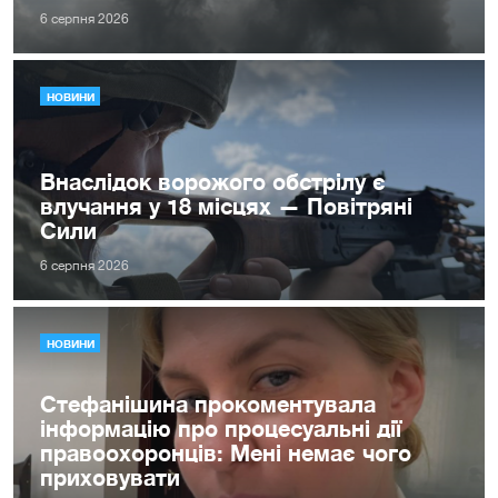
6 серпня 2026
НОВИНИ
Внаслідок ворожого обстрілу є
влучання у 18 місцях — Повітряні
Сили
6 серпня 2026
НОВИНИ
Стефанішина прокоментувала
інформацію про процесуальні дії
правоохоронців: Мені немає чого
приховувати