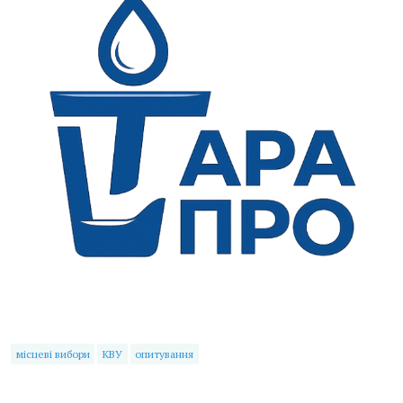
місцеві вибори
КВУ
опитування