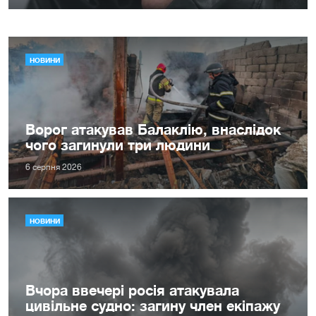
НОВИНИ
Ворог атакував Балаклію, внаслідок
чого загинули три людини
6 серпня 2026
НОВИНИ
Вчора ввечері росія атакувала
цивільне судно: загину член екіпажу