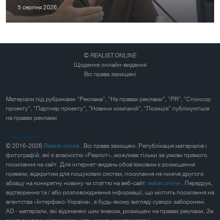
5 серпня 2026
© REALIST.ONLINE
Щоденне онлайн-видання
Всі права захищені
Матеріали під рубриками "Реклама", "На правах реклами", "PR", "Спонсор
проекту", "Партнер проекту", "Новини компаній", "Позиція" публікуються
на правах реклами
Карта сайта
© 2016-2026
Realist.online
. Всі права захищені. Републікація матеріалів і
фотографій, які є власністю «Реаліст», можлива тільки за умови прямого
посилання на сайт. Для інтернет-видань обов'язковим є розміщення
прямим, відкритим для пошукових систем, посилання не нижче другого
абзацу на конкретну новину чи статтю на веб-сайт
realist.online
. Передрук,
відтворення та / або розповсюдження інформації, що містить посилання на
агентства «Інтерфакс-Україна», в будь-якому вигляді суворо заборонені.
AD - матеріали, які відзначені цим знаком, розміщені на правах реклами. За