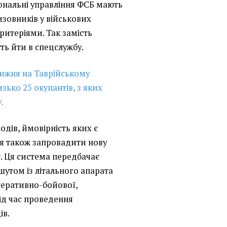
ональні управління ФСБ мають
изовників у військових
ритеріями. Так замість
ть йти в спецслужбу.
ижня на Таврійському
зько 25 окупантів, з яких
.
одів, ймовірність яких є
я також запровадити нову
. Ця система передбачає
шутом із літального апарата
перативно-бойової,
ід час проведення
ів.