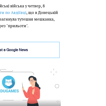
ські війська у четвер, 8
ти по Авдіївці
, що в Донецькій
у загинула тутешня мешканка,
рез "прильоти".
ist в Google News