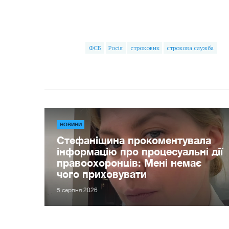
ФСБ
Росія
строковик
строкова служба
НОВИНИ
Стефанішина прокоментувала
інформацію про процесуальні дії
правоохоронців: Мені немає
чого приховувати
5 серпня 2026
Ігор 