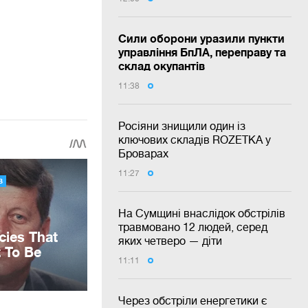
Сили оборони уразили пункти
управління БпЛА, переправу та
склад окупантів
11:38
Росіяни знищили один із
ключових складів ROZETKA у
Броварах
11:27
На Сумщині внаслідок обстрілів
травмовано 12 людей, серед
яких четверо — діти
11:11
Через обстріли енергетики є