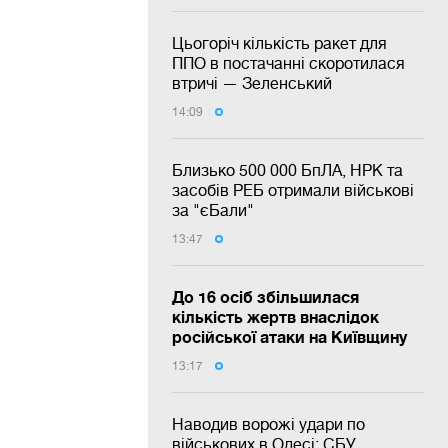
Цьогоріч кількість ракет для
ППО в постачанні скоротилася
втричі — Зеленський
14:09
Близько 500 000 БпЛА, НРК та
засобів РЕБ отримали військові
за "єБали"
13:47
До 16 осіб збільшилася
кількість жертв внаслідок
російської атаки на Київщину
13:17
Наводив ворожі удари по
військових в Одесі: СБУ