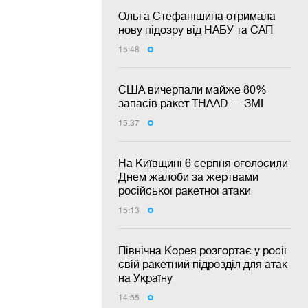
Ольга Стефанішина отримала
нову підозру від НАБУ та САП
15:48
США вичерпали майже 80%
запасів ракет THAAD — ЗМІ
15:37
На Київщині 6 серпня оголосили
Днем жалоби за жертвами
російської ракетної атаки
15:13
Північна Корея розгортає у росії
свій ракетний підрозділ для атак
на Україну
14:55