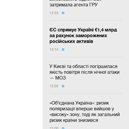
затримала агента ГРУ
12:55
ЄС спрямує Україні €1,4 млрд
за рахунок заморожених
російських активів
12:14
У Києві та області погіршилася
якість повітря після нічної атаки
— МОЗ
12:00
«Об’єднана Україна»: ризик
поляризації вперше вийшов у
«високу» зону, тоді як загальний
ризик країни знизився
12:00