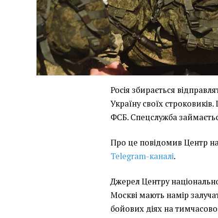
Росія збирається відправля
Україну своїх строковиків.
ФСБ. Спецслужба займаєтьс
Про це повідомив Центр на
Telegram-каналі
.
Джерел Центру національно
Москві мають намір залучат
бойових діях на тимчасово