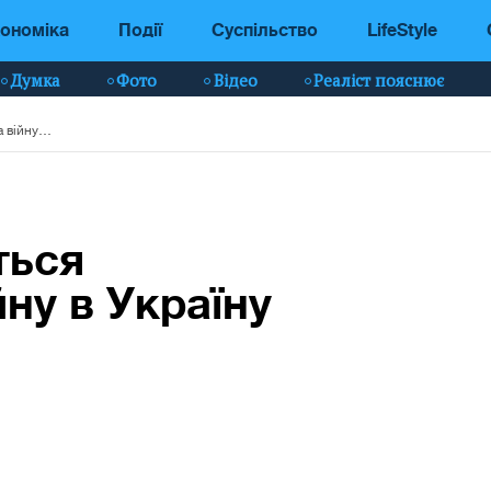
ономіка
Події
Суспільство
LifeStyle
Думка
Фото
Відео
Реаліст пояснює
Окупанти збираються відправляти на війну в Україну строковиків
ться
йну в Україну