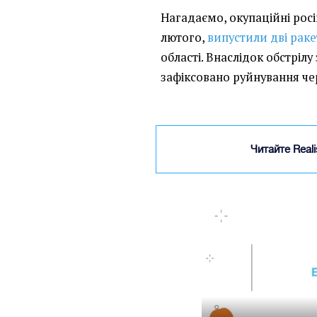
Нагадаємо, окупаційні росій
лютого,
випустили дві раке
області. Внаслідок обстріл
зафіксовано руйнування че
Читайте Real