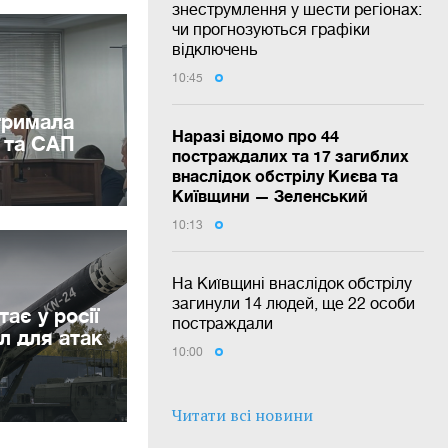
знеструмлення у шести регіонах:
чи прогнозуються графіки
відключень
10:45
тримала
Наразі відомо про 44
У та САП
постраждалих та 17 загиблих
внаслідок обстрілу Києва та
Київщини — Зеленський
10:13
На Київщині внаслідок обстрілу
загинули 14 людей, ще 22 особи
ає у росії
постраждали
л для атак
10:00
Читати всі новини