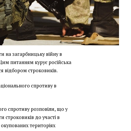
ти на загарбницьку війну в
 Цим питанням курує російська
я відбором строковиків.
ціонального спротиву в
го спротиву розповіли, що у
и строковиків до участі в
 окупованих територіях