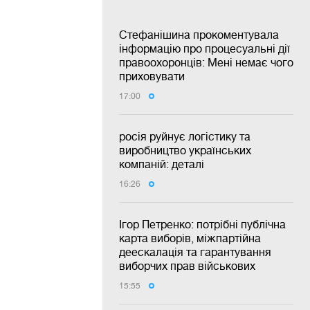
Стефанішина прокоментувала
інформацію про процесуальні дії
правоохоронців: Мені немає чого
приховувати
17:00
росія руйнує логістику та
виробництво українських
компаній: деталі
16:26
Ігор Петренко: потрібні публічна
карта виборів, міжпартійна
деескалація та гарантування
виборчих прав військових
15:55