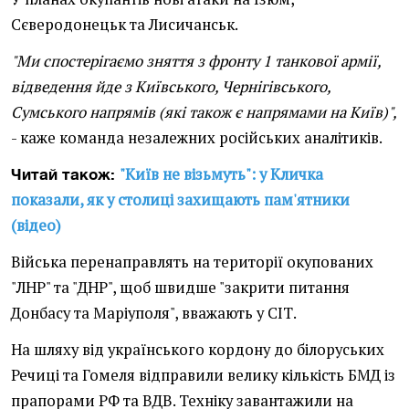
Сєверодонецьк та Лисичанськ.
"Ми спостерігаємо зняття з фронту 1 танкової армії,
відведення йде з Київського, Чернігівського,
Сумського напрямів (які також є напрямами на Київ)",
- каже команда незалежних російських аналітиків.
"Київ не візьмуть": у Кличка
Читай також:
показали, як у столиці захищають пам'ятники
(відео)
Війська перенаправлять на території окупованих
"ЛНР" та "ДНР", щоб швидше "закрити питання
Донбасу та Маріуполя", вважають у СІТ.
На шляху від українського кордону до білоруських
Речиці та Гомеля відправили велику кількість БМД із
прапорами РФ та ВДВ. Техніку завантажили на