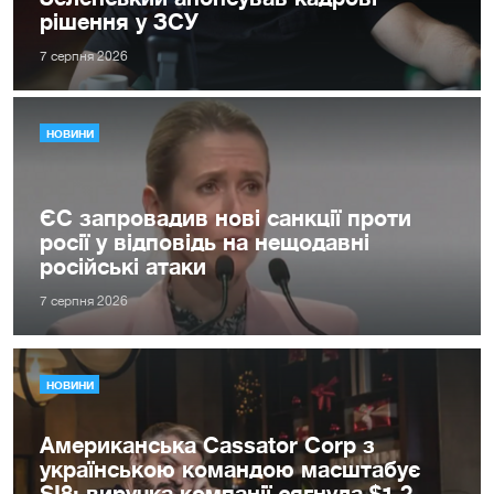
рішення у ЗСУ
7 серпня 2026
НОВИНИ
ЄС запровадив нові санкції проти
росії у відповідь на нещодавні
російські атаки
7 серпня 2026
НОВИНИ
Американська Cassator Corp з
українською командою масштабує
SI8: виручка компанії сягнула $1,2