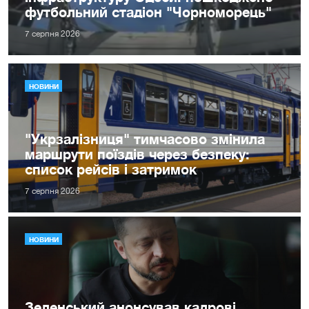
футбольний стадіон "Чорноморець"
7 серпня 2026
НОВИНИ
"Укрзалізниця" тимчасово змінила
маршрути поїздів через безпеку:
список рейсів і затримок
7 серпня 2026
НОВИНИ
Зеленський анонсував кадрові