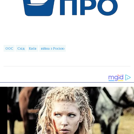
ООС
Схід
Київ
війна з Росією