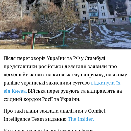
Після переговорів України та РФ у Стамбулі
представники російської делегації заявили про
відхід військових на київському напрямку, на якому
раніше українські захисники суттєво
відкинули їх
від Києва.
Війська перегрупують та відправлять на
східний кордон Росії та України.
Про такі плани заявили аналітики з Conflict
Intelligence Team виданню
The Insider.
У планах окупантів нові атаки на Ізюм,