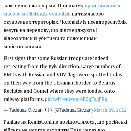
залізничні платформи. При цьому
продовжується
масова мобілізація чоловіків
на тимчасово
окупованих територіях. Чоловіків із псевдореспублік
везуть на передову, що підтверджують і
відеозаписи із убитими та полоненими
мобілізованими.
First signs that some Russian troops are indeed
retreating from the Kyiv direction. Large numbers of
BMDs with Russian and VDV flags were spotted today
on their way from the Ukrainian border to Belarus'
Rechitsa and Gomel where they were loaded onto
railway platforms.
pic.twitter.com/6B5qTsgFRq
March 29, 2022
— Tadeusz Giczan 🇺🇦 (@TadeuszGiczan)
Раніше на Realist.online повідомлялося, що російські
війська не змогли захопити Київ, через що