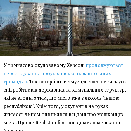
У тимчасово окупованому Херсоні
продовжуються
переслідування проукраїнсько налаштованих
громадян
. Так, загарбники змусили звільнитись усіх
співробітників державних та комунальних структур,
які не згодні з тим, що місто вже є якоюсь "іншою
республікою". Крім того, у окупантів на руках
якимось чином опинилися всі дані про мешканців
міста. Про це Realist.online повідомили мешканці
Херсона.