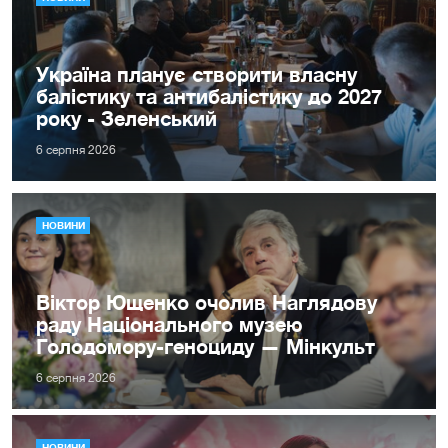
Україна планує створити власну
балістику та антибалістику до 2027
року - Зеленський
6 серпня 2026
НОВИНИ
Віктор Ющенко очолив Наглядову
раду Національного музею
Голодомору-геноциду — Мінкульт
6 серпня 2026
НОВИНИ