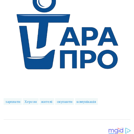
зарплати
Херсон
жителі
окупанти
комунікація