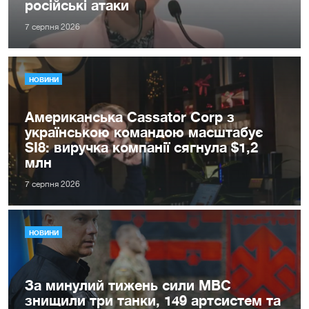
російські атаки
7 серпня 2026
НОВИНИ
Американська Cassator Corp з
українською командою масштабує
SI8: виручка компанії сягнула $1,2
млн
7 серпня 2026
НОВИНИ
За минулий тижень сили МВС
знищили три танки, 149 артсистем та