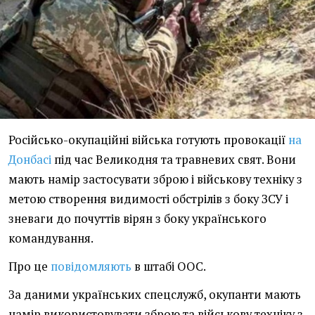
Російсько-окупаційні війська готують провокації
на
Донбасі
під час Великодня та травневих свят. Вони
мають намір застосувати зброю і військову техніку з
метою створення видимості обстрілів з боку ЗСУ і
зневаги до почуттів вірян з боку українського
командування.
Про це
повідомляють
в штабі ООС.
За даними українських спецслужб, окупанти мають
намір використовувати зброю та військову техніку з