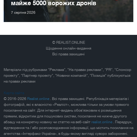
майже 5000 ворожих дронів
7 серпня 2026
© REALIST.ONLINE
Щоденне онлайн-видання
Всі права захищені
Матеріали під рубриками "Реклама", "На правах реклами", "PR", "Спонсор
проекту", "Партнер проекту", "Новини компаній", "Позиція" публікуються
на правах реклами
Карта сайта
© 2016-2026
Realist.online
. Всі права захищені. Републікація матеріалів і
фотографій, які є власністю «Реаліст», можлива тільки за умови прямого
посилання на сайт. Для інтернет-видань обов'язковим є розміщення
прямим, відкритим для пошукових систем, посилання не нижче другого
абзацу на конкретну новину чи статтю на веб-сайт
realist.online
. Передрук,
відтворення та / або розповсюдження інформації, що містить посилання на
агентства «Інтерфакс-Україна», в будь-якому вигляді суворо заборонені.