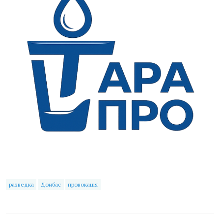
разведка
Донбас
провокація