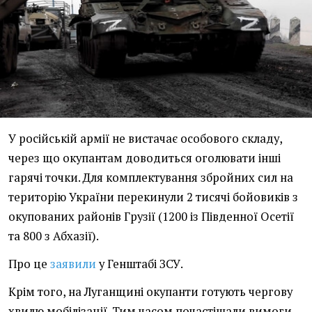
У російській армії не вистачає особового складу,
через що окупантам доводиться оголювати інші
гарячі точки. Для комплектування збройних сил на
територію України перекинули 2 тисячі бойовиків з
окупованих районів Грузії (1200 із Південної Осетії
та 800 з Абхазії).
Про це
заявили
у Генштабі ЗСУ.
Крім того, на Луганщині окупанти готують чергову
хвилю мобілізації. Тим часом почастішали вимоги