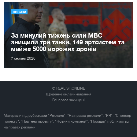
НОВИНИ
За минулий тижень сили МВС
знищили три танки, 149 артсистем та
майже 5000 ворожих дронів
7 серпня 2026
© REALIST.ONLINE
Щоденне онлайн-видання
Всі права захищені
Матеріали під рубриками "Реклама", "На правах реклами", "PR", "Спонсор
проекту", "Партнер проекту", "Новини компаній", "Позиція" публікуються
на правах реклами