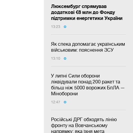
Люксембург спрямував
додаткові €8 млн до Фонду
підтримки енергетики України
13:23
Як спека допомагає українським
військовим: пояснення ЗСУ
13:10
У липні Сили оборони
ліквідували понад 200 ракет та
більш ніж 5000 ворожих БпЛА —
Міноборони
12:47
Російські ДРГ обходять лінію
фронту на Вовчанському
напрямку: яка їхня мета