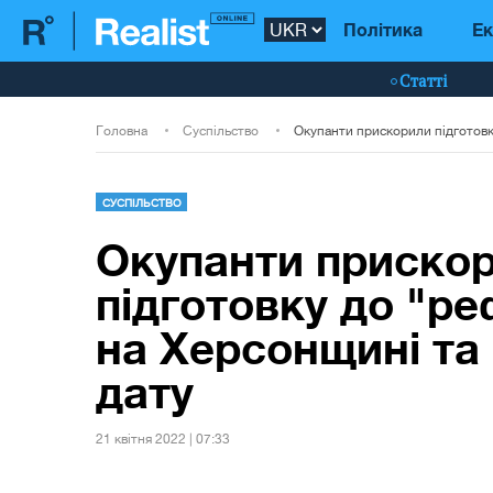
Політика
Ек
Статті
Головна
Суспільство
СУСПІЛЬСТВО
Окупанти приско
підготовку до "р
на Херсонщині та
дату
21 квiтня 2022 | 07:33