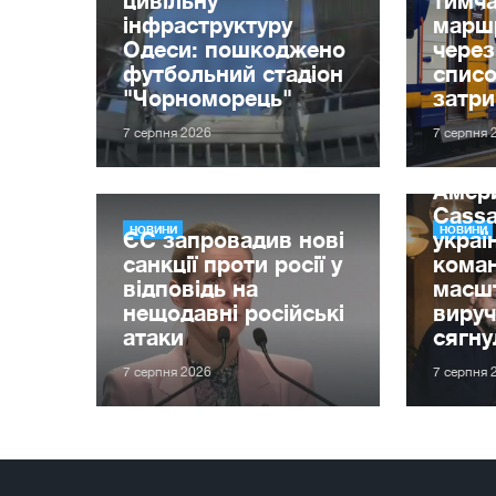
інфраструктуру
маршр
Одеси: пошкоджено
через
футбольний стадіон
списо
"Чорноморець"
затр
7 серпня 2026
7 серпня 
Амер
Cassa
НОВИНИ
НОВИНИ
ЄС запровадив нові
украї
санкції проти росії у
кома
відповідь на
масшт
нещодавні російські
вируч
атаки
сягну
7 серпня 2026
7 серпня 