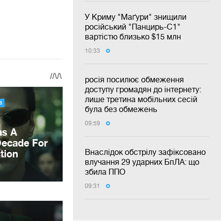
У Криму "Маґури" знищили
російський "Панцирь-С1"
вартістю близько $15 млн
10:33
росія посилює обмеження
доступу громадян до інтернету:
лише третина мобільних сесій
була без обмежень
09:59
Внаслідок обстрілу зафіксовано
влучання 29 ударних БпЛА: що
збила ППО
09:31