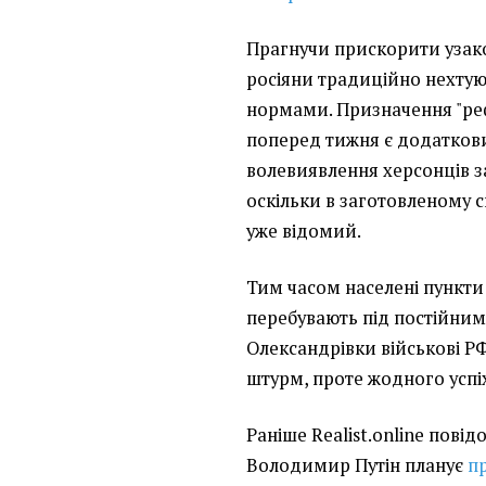
Прагнучи прискорити узак
росіяни традиційно нехтую
нормами. Призначення "ре
поперед тижня є додатков
волевиявлення херсонців за
оскільки в заготовленому с
уже відомий.
Тим часом населені пункт
перебувають під постійним
Олександрівки військові 
штурм, проте жодного успі
Раніше Realist.online пові
Володимир Путін планує
п