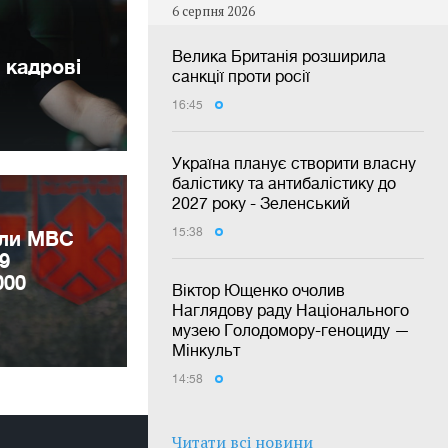
6 серпня 2026
Велика Британія розширила
 кадрові
санкції проти росії
16:45
Україна планує створити власну
балістику та антибалістику до
2027 року - Зеленський
15:38
или МВС
9
000
Віктор Ющенко очолив
Наглядову раду Національного
музею Голодомору-геноциду —
Мінкульт
14:58
Читати всі новини