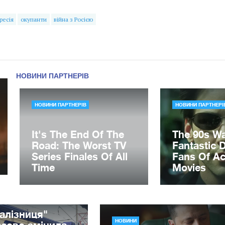
ресія
окупанти
війна з Росією
алізниця"
НОВИНИ
сово змінила