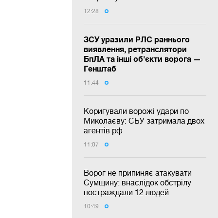
12:28
ЗСУ уразили РЛС раннього
виявлення, ретранслятори
БпЛА та інші об'єкти ворога —
Генштаб
11:44
Коригували ворожі удари по
Миколаєву: СБУ затримала двох
агентів рф
11:07
Ворог не припиняє атакувати
Сумщину: внаслідок обстрілу
постраждали 12 людей
10:49