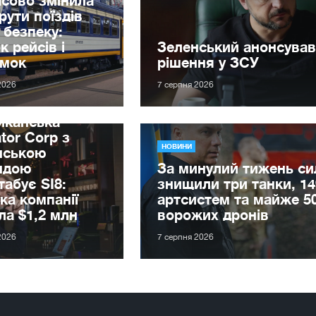
ути поїздів
 безпеку:
к рейсів і
Зеленський анонсував
имок
рішення у ЗСУ
2026
7 серпня 2026
иканська
tor Corp з
НОВИНИ
нською
ндою
За минулий тижень с
абує SI8:
знищили три танки, 14
ка компанії
артсистем та майже 5
ла $1,2 млн
ворожих дронів
2026
7 серпня 2026