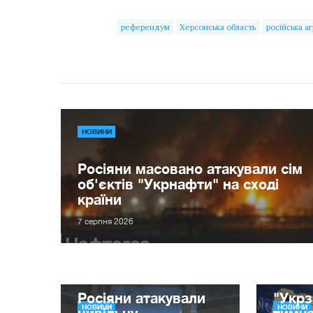
референдум
Херсонська область
російська аг
НОВИНИ
Росіяни масовано атакували сім
об'єктів "Укрнафти" на сході
країни
7 серпня 2026
Росіяни атакували
"Укрз
НОВИНИ
НОВИНИ
цивільну
тимча