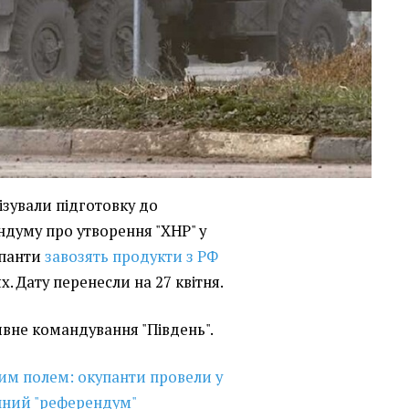
ізували підготовку до
думу про утворення "ХНР" у
упанти
завозять продукти з РФ
х. Дату перенесли на 27 квітня.
вне командування "Південь".
им полем: окупанти провели у
онний "референдум"