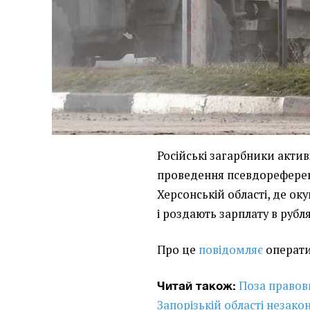
Російські загарбники актив
проведення псевдореферен
Херсонській області, де ок
і роздають зарплату в рубля
Про це
повідомляє
операти
Поза правов
Читай також:
Запорізькій області незак