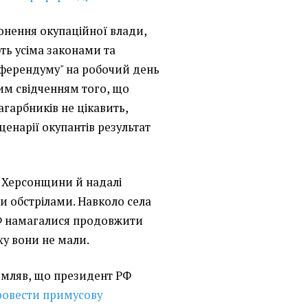
онення окупаційної влади,
ть усіма законами та
ферендуму" на робочий день
им свідченням того, що
гарбників не цікавить,
ценарії окупантів результат
и Херсонщини й надалі
и обстрілами. Навколо села
РФ намагалися продовжити
ху вони не мали.
домляв, що президент РФ
ровести примусову