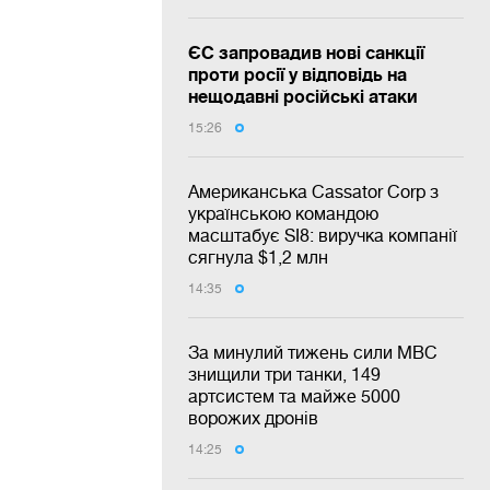
ЄС запровадив нові санкції
проти росії у відповідь на
нещодавні російські атаки
15:26
Американська Cassator Corp з
українською командою
масштабує SI8: виручка компанії
сягнула $1,2 млн
14:35
За минулий тижень сили МВС
знищили три танки, 149
артсистем та майже 5000
ворожих дронів
14:25