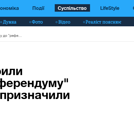
ономіка
Події
Суспільство
LifeStyle
Думка
Фото
Відео
Реаліст пояснює
Окупанти прискорили підготовку до "референдуму" на Херсонщині та призначили дату
рили
еферендуму"
 призначили