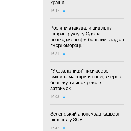
країни
16:47
Росіяни атакували цивільну
інфраструктуру Одеси:
пошкоджено футбольний стадіон
"Чорноморець"
16:21
"Укрзалізниця" тимчасово
змінила маршрути поїздів через
безпеку: список рейсів і
затримок
16:03
Зеленський анонсував кадрові
рішення у ЗСУ
15:42