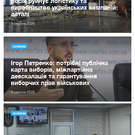
росія руйнує логістику та
виробництво українських компаній:
деталі
5 серпня 2026
НОВИНИ
Ігор Петренко: потрібні публічна
карта виборів, міжпартійна
деескалація та гарантування
виборчих прав військових
5 серпня 2026
НОВИНИ