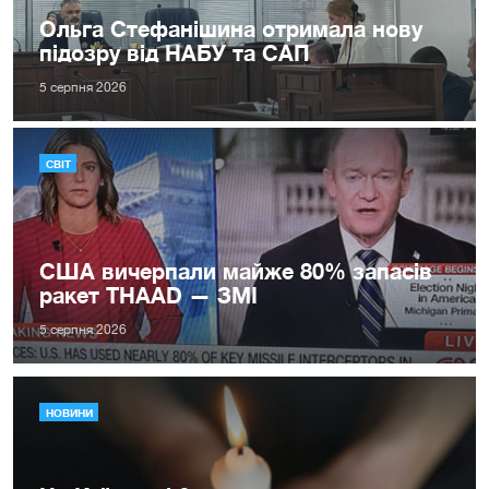
Ольга Стефанішина отримала нову
підозру від НАБУ та САП
5 серпня 2026
СВІТ
США вичерпали майже 80% запасів
ракет THAAD — ЗМІ
5 серпня 2026
НОВИНИ