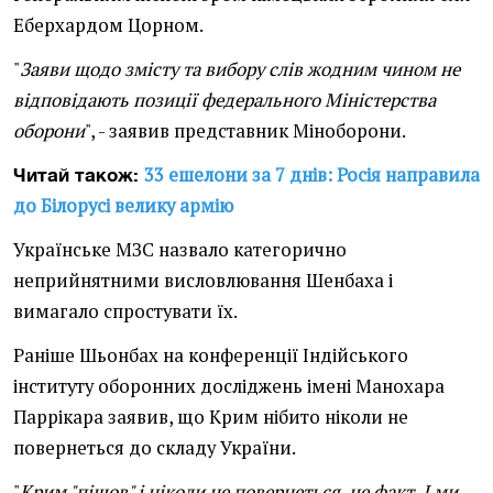
Еберхардом Цорном.
"
Заяви щодо змісту та вибору слів жодним чином не
відповідають позиції федерального Міністерства
оборони
", - заявив представник Міноборони.
33 ешелони за 7 днів: Росія направила
Читай також:
до Білорусі велику армію
Українське МЗС назвало категорично
неприйнятними висловлювання Шенбаха і
вимагало спростувати їх.
Раніше Шьонбах на конференції Індійського
інституту оборонних досліджень імені Манохара
Паррікара заявив, що Крим нібито ніколи не
повернеться до складу України.
"
Крим "пішов" і ніколи не повернеться, це факт. І ми