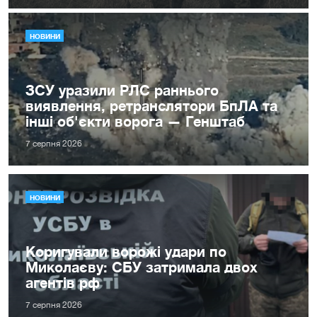
НОВИНИ
ЗСУ уразили РЛС раннього
виявлення, ретранслятори БпЛА та
інші об'єкти ворога — Генштаб
7 серпня 2026
НОВИНИ
Коригували ворожі удари по
Миколаєву: СБУ затримала двох
агентів рф
7 серпня 2026