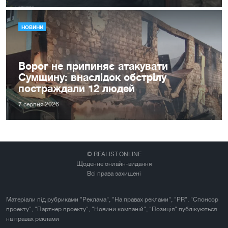
НОВИНИ
Ворог не припиняє атакувати
Сумщину: внаслідок обстрілу
постраждали 12 людей
7 серпня 2026
© REALIST.ONLINE
Щоденне онлайн-видання
Всі права захищені
Матеріали під рубриками "Реклама", "На правах реклами", "PR", "Спонсор
проекту", "Партнер проекту", "Новини компаній", "Позиція" публікуються
на правах реклами