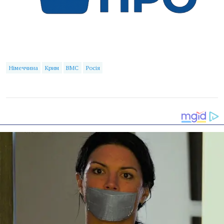
Німеччина
Крим
ВМС
Росія