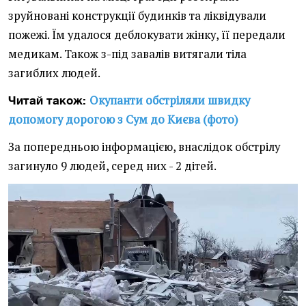
зруйновані конструкції будинків та ліквідували
пожежі. Їм удалося деблокувати жінку, її передали
медикам. Також з-під завалів витягали тіла
загиблих людей.
Окупанти обстріляли швидку
Читай також:
допомогу дорогою з Сум до Києва (фото)
За попередньою інформацією, внаслідок обстрілу
загинуло 9 людей, серед них - 2 дітей.