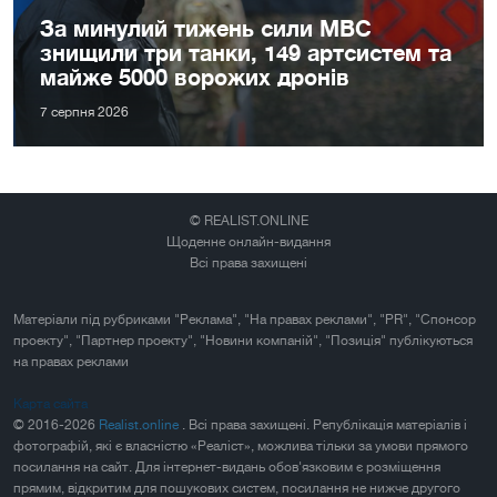
За минулий тижень сили МВС
знищили три танки, 149 артсистем та
майже 5000 ворожих дронів
7 серпня 2026
© REALIST.ONLINE
Щоденне онлайн-видання
Всі права захищені
Матеріали під рубриками "Реклама", "На правах реклами", "PR", "Спонсор
проекту", "Партнер проекту", "Новини компаній", "Позиція" публікуються
на правах реклами
Карта сайта
© 2016-2026
Realist.online
. Всі права захищені. Републікація матеріалів і
фотографій, які є власністю «Реаліст», можлива тільки за умови прямого
посилання на сайт. Для інтернет-видань обов'язковим є розміщення
прямим, відкритим для пошукових систем, посилання не нижче другого