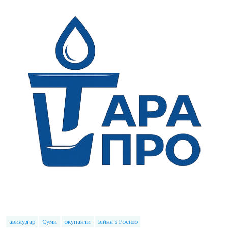
авиаудар
Суми
окупанти
війна з Росією