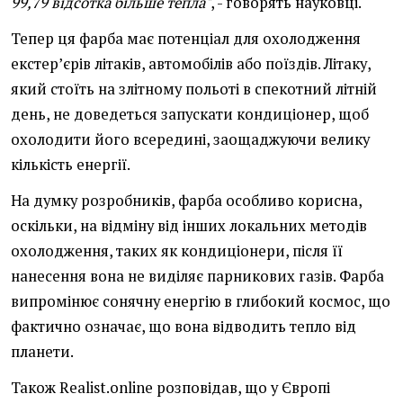
99,79 відсотка більше тепла"
, - говорять науковці.
Тепер ця фарба має потенціал для охолодження
екстер’єрів літаків, автомобілів або поїздів. Літаку,
який стоїть на злітному польоті в спекотний літній
день, не доведеться запускати кондиціонер, щоб
охолодити його всередині, заощаджуючи велику
кількість енергії.
На думку розробників, фарба особливо корисна,
оскільки, на відміну від інших локальних методів
охолодження, таких як кондиціонери, після її
нанесення вона не виділяє парникових газів. Фарба
випромінює сонячну енергію в глибокий космос, що
фактично означає, що вона відводить тепло від
планети.
Також Realist.online розповідав, що у Європі