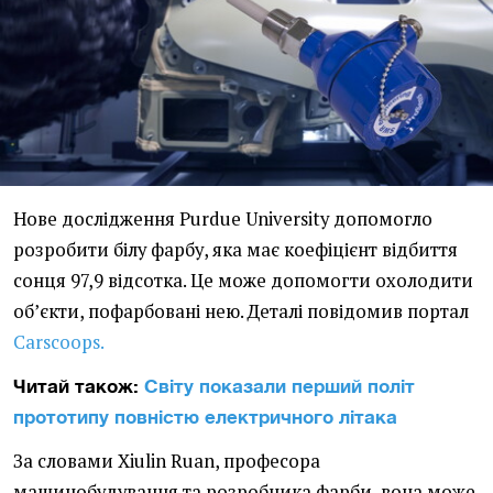
Нове дослідження Purdue University допомогло
розробити білу фарбу, яка має коефіцієнт відбиття
сонця 97,9 відсотка. Це може допомогти охолодити
об’єкти, пофарбовані нею. Деталі повідомив портал
Сarscoops.
Читай також:
Світу показали перший політ
прототипу повністю електричного літака
За словами Xiulin Ruan, професора
машинобудування та розробника фарби, вона може