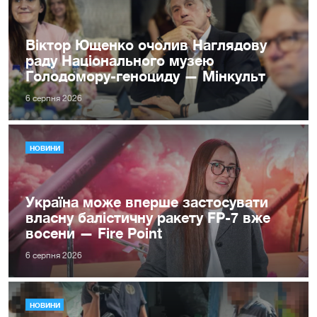
Віктор Ющенко очолив Наглядову
раду Національного музею
Голодомору-геноциду — Мінкульт
6 серпня 2026
НОВИНИ
Україна може вперше застосувати
власну балістичну ракету FP-7 вже
восени — Fire Point
6 серпня 2026
НОВИНИ