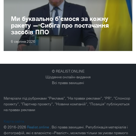
Ми буквально б’ємося за кожну
ракету — Сибіга про постачання
засобів ППО
6 серпня 2026
© REALIST.ONLINE
Щоденне онлайн-видання
Всі права захищені
Матеріали під рубриками "Реклама", "На правах реклами", "PR", "Спонсор
проекту", "Партнер проекту", "Новини компаній", "Позиція" публікуються
на правах реклами
Карта сайта
© 2016-2026
Realist.online
. Всі права захищені. Републікація матеріалів і
фотографій, які є власністю «Реаліст», можлива тільки за умови прямого