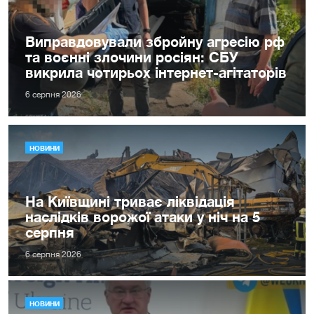
Виправдовували збройну агресію рф
та воєнні злочини росіян: СБУ
викрила чотирьох інтернет-агітаторів
6 серпня 2026
НОВИНИ
На Київщині триває ліквідація
наслідків ворожої атаки у ніч на 5
серпня
6 серпня 2026
НОВИНИ