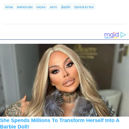
літак
винаходи
наука
авто
фарба
проізвдства