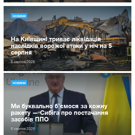
НОВИНИ
На Київщині триває ліквідація
наслідків ворожої атаки у ніч на 5
серпня
6 серпня 2026
НОВИНИ
Ми буквально б’ємося за кожну
ракету — Сибіга про постачання
засобів ППО
6 серпня 2026