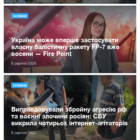
НОВИНИ
Україна може вперше застосувати
власну балістичну ракету FP-7 вже
восени — Fire Point
6 серпня 2026
НОВИНИ
Виправдовували збройну агресію рф
та воєнні злочини росіян: СБУ
викрила чотирьох інтернет-агітаторів
6 серпня 2026