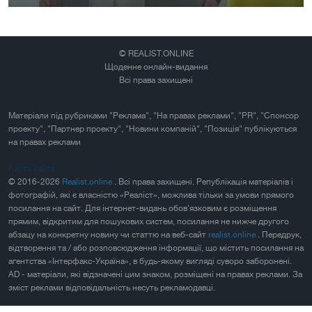
© REALIST.ONLINE
Щоденне онлайн-видання
Всі права захищені
Матеріали під рубриками "Реклама", "На правах реклами", "PR", "Спонсор
проекту", "Партнер проекту", "Новини компаній", "Позиція" публікуються
на правах реклами
Карта сайта
© 2016-2026
Realist.online
. Всі права захищені. Републікація матеріалів і
фотографій, які є власністю «Реаліст», можлива тільки за умови прямого
посилання на сайт. Для інтернет-видань обов'язковим є розміщення
прямим, відкритим для пошукових систем, посилання не нижче другого
абзацу на конкретну новину чи статтю на веб-сайт
realist.online
. Передрук,
відтворення та / або розповсюдження інформації, що містить посилання на
агентства «Інтерфакс-Україна», в будь-якому вигляді суворо заборонені.
AD - матеріали, які відзначені цим знаком, розміщені на правах реклами. За
зміст реклами відповідальність несуть рекламодавці.