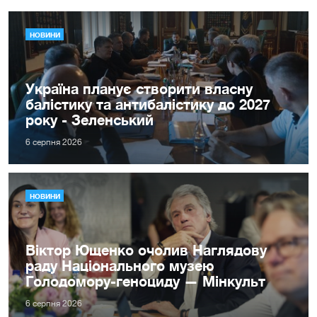
НОВИНИ
Україна планує створити власну
балістику та антибалістику до 2027
року - Зеленський
6 серпня 2026
НОВИНИ
Віктор Ющенко очолив Наглядову
раду Національного музею
Голодомору-геноциду — Мінкульт
6 серпня 2026