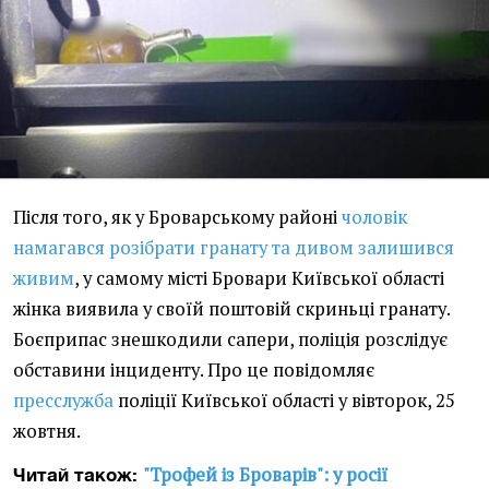
Після того, як у Броварському районі
чоловік
намагався розібрати гранату та дивом залишився
живим
, у самому місті Бровари Київської області
жінка виявила у своїй поштовій скриньці гранату.
Боєприпас знешкодили сапери, поліція розслідує
обставини інциденту. Про це повідомляє
пресслужба
поліції Київської області у вівторок, 25
жовтня.
"Трофей із Броварів": у росії
Читай також: