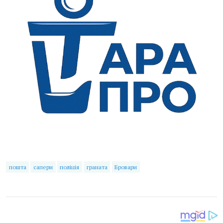
пошта
сапери
поліція
граната
Бровари