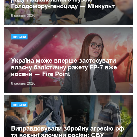
Голодомору-геноциду — Мінкульт
6 серпня 2026
НОВИНИ
Україна може вперше застосувати
власну балістичну ракету FP-7 вже
восени — Fire Point
6 серпня 2026
НОВИНИ
Виправдовували збройну агресію рф
та воєнні злочини росіян: СБУ