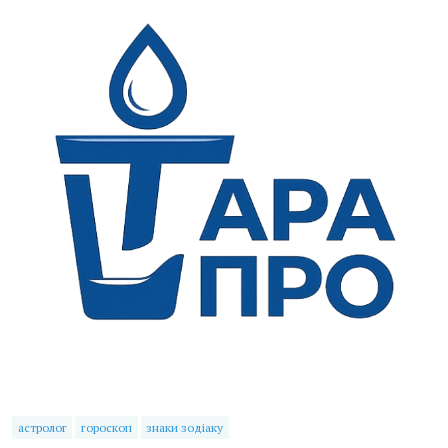
астролог
гороскоп
знаки зодіаку