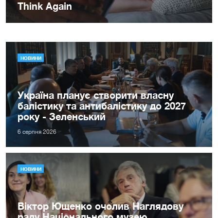
НОВИНИ
Україна планує створити власну
балістику та антибалістику до 2027
року - Зеленський
6 серпня 2026
НОВИНИ
Віктор Ющенко очолив Наглядову
раду Національного музею