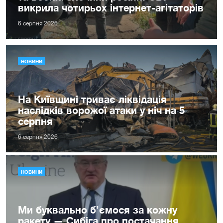
викрила чотирьох інтернет-агітаторів
6 серпня 2026
НОВИНИ
На Київщині триває ліквідація
наслідків ворожої атаки у ніч на 5
серпня
6 серпня 2026
НОВИНИ
Ми буквально б’ємося за кожну
ракету — Сибіга про постачання