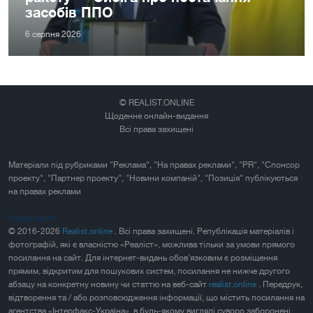
засобів ППО
6 серпня 2026
© REALIST.ONLINE
Щоденне онлайн-видання
Всі права захищені
Матеріали під рубриками "Реклама", "На правах реклами", "PR", "Спонсор
проекту", "Партнер проекту", "Новини компаній", "Позиція" публікуються
на правах реклами
Карта сайта
© 2016-2026
Realist.online
. Всі права захищені. Републікація матеріалів і
фотографій, які є власністю «Реаліст», можлива тільки за умови прямого
посилання на сайт. Для інтернет-видань обов'язковим є розміщення
прямим, відкритим для пошукових систем, посилання не нижче другого
абзацу на конкретну новину чи статтю на веб-сайт
realist.online
. Передрук,
відтворення та / або розповсюдження інформації, що містить посилання на
агентства «Інтерфакс-Україна», в будь-якому вигляді суворо заборонені.