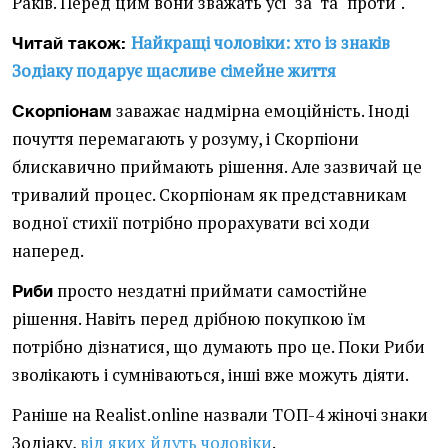
Раків. Перед цим вони зважать усі "за" та "проти".
Найкращі чоловіки: хто із знаків
Читай також:
Зодіаку подарує щасливе сімейне життя
заважає надмірна емоційність. Іноді
Скорпіонам
почуття перемагають у розуму, і Скорпіони
блискавично приймають рішення. Але зазвичай це
тривалий процес. Скорпіонам як представникам
водної стихії потрібно прорахувати всі ходи
наперед.
просто нездатні приймати самостійне
Риби
рішення. Навіть перед дрібною покупкою їм
потрібно дізнатися, що думають про це. Поки Риби
зволікають і сумніваються, інші вже можуть діяти.
Раніше на Realist.online назвали ТОП-4 жіночі знаки
Зодіаку,
від яких йдуть чоловіки
.