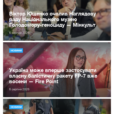
Віктор Ющенко очолив Наглядову
раду Національного музею
Голодомору-геноциду — Мінкульт
6 серпня 2026
НОВИНИ
Україна може вперше застосувати
власну балістичну ракету FP-7 вже
восени — Fire Point
6 серпня 2026
НОВИНИ