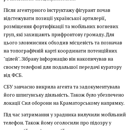
Після агентурного інструктажу фігурант почав
відстежувати позиції української артилерії,
розміщення фортифікації та мобільних вогневих
груп, які захищають прифронтову громаду. Для
цього зловмисник обходив місцевість та позначав
на топографічній карті координати потенційних
"цілей". Зібрану інформацію він накопичував на
своєму телефоні для подальшої передачі куратору
від ФСБ.
СБУ завчасно викрила агента та задокументувала
його шпигунську діяльність. Також було убезпечено
локації Сил оборони на Краматорському напрямку.
Під час затримання у зрадника вилучили мобільний
телефон. Також йому оголосили про підозру у