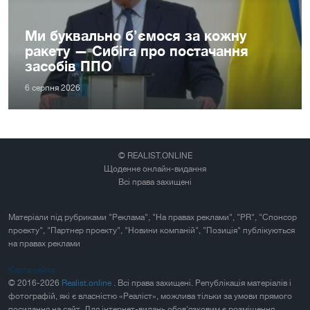
Ми буквально б’ємося за кожну
ракету — Сибіга про постачання
засобів ППО
6 серпня 2026
© REALIST.ONLINE
Щоденне онлайн-видання
Всі права захищені
Матеріали під рубриками "Реклама", "На правах реклами", "PR", "Спонсор
проекту", "Партнер проекту", "Новини компаній", "Позиція" публікуються
на правах реклами
Карта сайта
© 2016-2026
Realist.online
. Всі права захищені. Републікація матеріалів і
фотографій, які є власністю «Реаліст», можлива тільки за умови прямого
посилання на сайт. Для інтернет-видань обов'язковим є розміщення