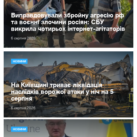
Виправдовували збройну агресію рф
та воєнні злочини росіян: СБУ
викрила чотирьох інтернет-агітаторів
6 серпня 2026
НОВИНИ
На Київщині триває ліквідація
наслідків ворожої атаки у ніч на 5
серпня
6 серпня 2026
НОВИНИ