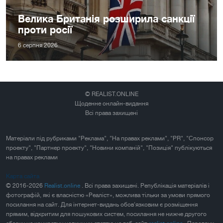
Велика Британія розширила санкції
проти росії
6 серпня 2026
© REALIST.ONLINE
Щоденне онлайн-видання
Всі права захищені
Матеріали під рубриками "Реклама", "На правах реклами", "PR", "Спонсор
проекту", "Партнер проекту", "Новини компаній", "Позиція" публікуються
на правах реклами
Карта сайта
© 2016-2026
Realist.online
. Всі права захищені. Републікація матеріалів і
фотографій, які є власністю «Реаліст», можлива тільки за умови прямого
посилання на сайт. Для інтернет-видань обов'язковим є розміщення
прямим, відкритим для пошукових систем, посилання не нижче другого