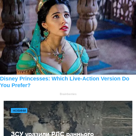
НОВИНИ
ЗСУ уразили РЛС раннього