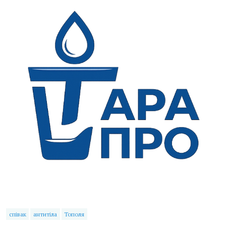
співак
антитіла
Тополя