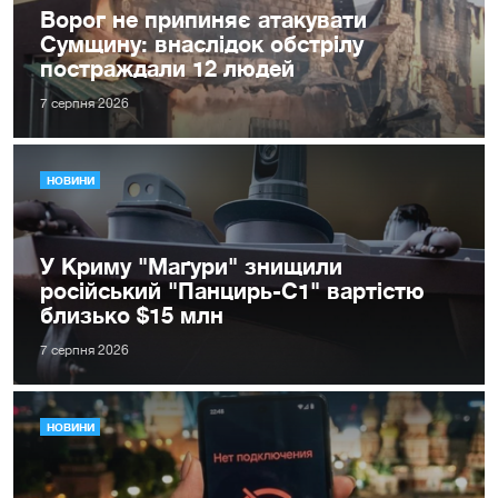
Ворог не припиняє атакувати
Сумщину: внаслідок обстрілу
постраждали 12 людей
7 серпня 2026
НОВИНИ
У Криму "Маґури" знищили
російський "Панцирь-С1" вартістю
близько $15 млн
7 серпня 2026
НОВИНИ