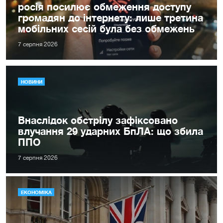
росія посилює обмеження доступу
громадян до інтернету: лише третина
мобільних сесій була без обмежень
7 серпня 2026
НОВИНИ
Внаслідок обстрілу зафіксовано
влучання 29 ударних БпЛА: що збила
ППО
7 серпня 2026
ЕКОНОМІКА