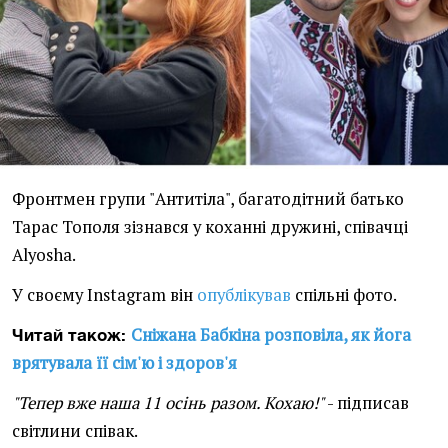
Фронтмен групи "Антитіла", багатодітний батько
Тарас Тополя зізнався у коханні дружині, співачці
Alyosha.
У своєму Instagram він
опублікував
спільні фото.
Сніжана Бабкіна розповіла, як йога
Читай також:
врятувала її сім'ю і здоров'я
"Тепер вже наша 11 осінь разом. Кохаю!"
- підписав
світлини співак.