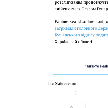
розслідування продовжуєть
здійснюється Офісом Гене
Раніше Realist.online пові
затримали головного держ
Куп'янського відділу пода
Харківській області.
Читайте Real
Інна Хмільовська