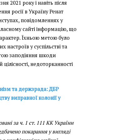
ня 2021 року і навіть після
ня росії в Україну Ренат
виступах, повідомленнях у
власному сайті інформацію, що
арактер. Їхньою метою було
 настроїв у суспільстві та
тою заподіяння шкоди
й цілісності, недоторканності
нізм та держзрада: ДБР
тву виправної колонії у
вані за ч. 1 ст. 111 КК України
едбачено покарання у вигляді