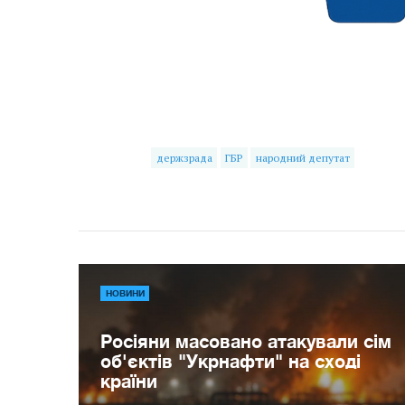
держзрада
ГБР
народний депутат
НОВИНИ
Росіяни масовано атакували сім
об'єктів "Укрнафти" на сході
країни