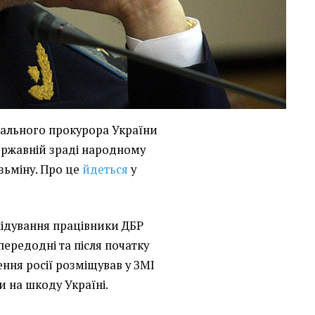
рального прокурора України
ержавній зраді народному
зьміну. Про це
йдеться
у
лідування працівники ДБР
ередодні та після початку
ня росії розміщував у ЗМІ
и на шкоду Україні.