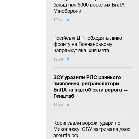
більш ніж 5000 ворожих БпЛА —
Міноборони
12:47
Російські ДРГ обходять лінію
фронту на Вовчанському
напрямку: яка їхня мета
12:28
ЗСУ уразили РЛС раннього
виявлення, ретранслятори
БпЛА та інші об'єкти ворога —
Генштаб
11:44
Коригували ворожі удари по
Миколаєву: СБУ затримала двох
агентів рф