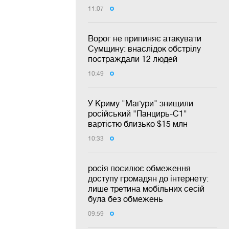
11:07
Ворог не припиняє атакувати
Сумщину: внаслідок обстрілу
постраждали 12 людей
10:49
У Криму "Маґури" знищили
російський "Панцирь-С1"
вартістю близько $15 млн
10:33
росія посилює обмеження
доступу громадян до інтернету:
лише третина мобільних сесій
була без обмежень
09:59