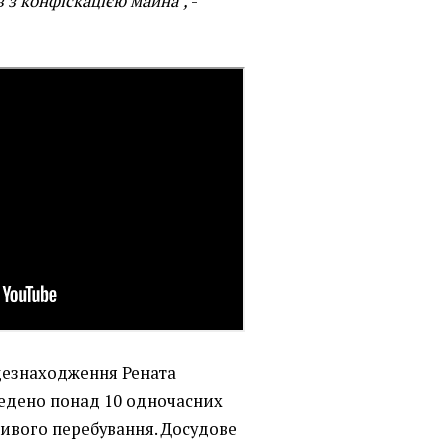
в з конфіскацією майна",
-
цезнаходження Рената
оведено понад 10 одночасних
ливого перебування. Досудове