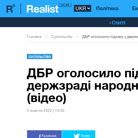
Політика
Ек
Статті
Головна
Суспільство
СУСПІЛЬСТВО
ДБР оголосило пі
держзраді народн
(відео)
5 жовтня 2022 | 15:30
Facebook
Twitter