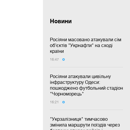
Новини
Росіяни масовано атакували сім
об'єктів "Укрнафти" на сході
країни
16:47
Росіяни атакували цивільну
інфраструктуру Одеси:
пошкоджено футбольний стадіон
"Чорноморець"
16:21
"Укрзалізниця" тимчасово
змінила маршрути поїздів через