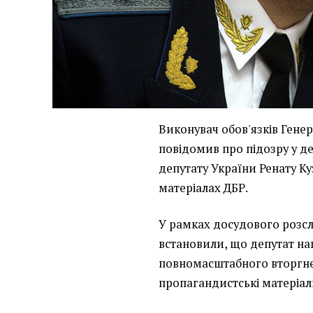
Виконувач обов'язків Гене
повідомив про підозру у д
депутату України Ренату Ку
матеріалах ДБР.
У рамках досудового розс
встановили, що депутат нап
повномасштабного вторгнен
пропагандистські матеріал