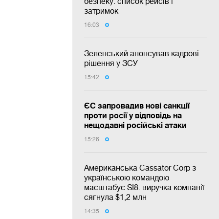
безпеку: список рейсів і
затримок
16:03
Зеленський анонсував кадрові
рішення у ЗСУ
15:42
ЄС запровадив нові санкції
проти росії у відповідь на
нещодавні російські атаки
15:26
Американська Cassator Corp з
українською командою
масштабує SI8: виручка компанії
сягнула $1,2 млн
14:35