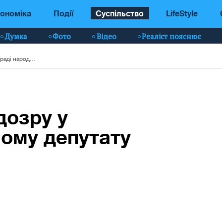
ономіка
Події
Суспільство
LifeStyle
Думка
Фото
Відео
Реаліст пояснює
ДБР оголосило підозру у держзраді народному депутату (відео)
дозру у
ому депутату