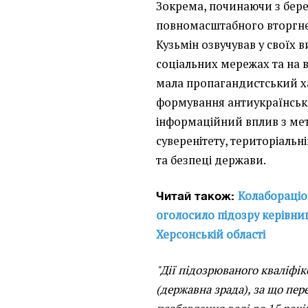
Зокрема, починаючи з берез
повномасштабного вторгнен
Кузьмін озвучував у своїх 
соціальних мережах та на 
мала пропагандистський х
формування антиукраїнських
інформаційний вплив з ме
суверенітету, територіальні
та безпеці держави.
Колабораціо
Читай також:
оголосило підозру керівниц
Херсонській області
"Дії підозрюваного кваліфіко
(державна зрада), за що пер