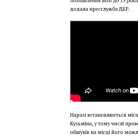
позбавлення волі до 15 рокі
додала пресслужба ДБР.
Наразі встановлюється міс
Кузьміна, у тому числі пр
обшуків на місці його мож