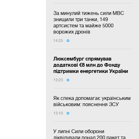
За минулий тижень сили МВС
знищили три танки, 149
артсистем та майже 5000
ворожих дронів
14:25
Люксембург спрямував
додаткові €8 млн до Фонду
підтримки енергетики України
13:23
Як спека допомагає українським
військовим: пояснення ЗСУ
13:10
У липні Сили оборони
ліквідували понад 200 ракет та