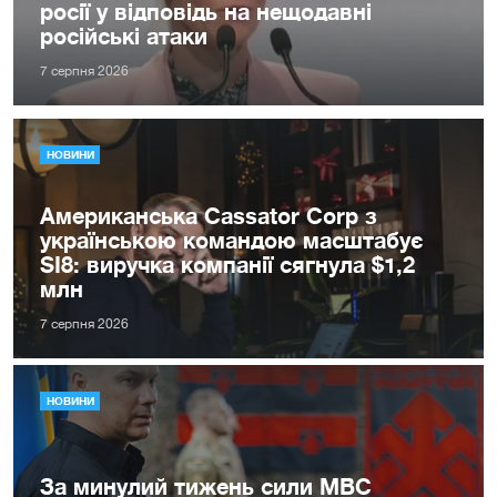
росії у відповідь на нещодавні
російські атаки
7 серпня 2026
НОВИНИ
Американська Cassator Corp з
українською командою масштабує
SI8: виручка компанії сягнула $1,2
млн
7 серпня 2026
НОВИНИ
За минулий тижень сили МВС