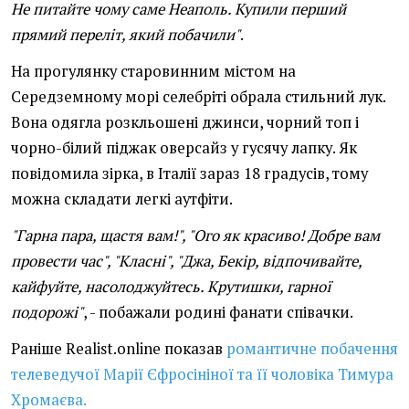
Не питайте чому саме Неаполь. Купили перший
прямий переліт, який побачили"
.
На прогулянку старовинним містом на
Середземному морі селебріті обрала стильний лук.
Вона одягла розкльошені джинси, чорний топ і
чорно-білий піджак оверсайз у гусячу лапку. Як
повідомила зірка, в Італії зараз 18 градусів, тому
можна складати легкі аутфіти.
"Гарна пара, щастя вам!", "Ого як красиво! Добре вам
провести час", "Класні", "Джа, Бекір, відпочивайте,
кайфуйте, насолоджуйтесь. Крутишки, гарної
подорожі"
, - побажали родині фанати співачки.
Раніше Realist.online показав
романтичне побачення
телеведучої Марії Єфросініної та її чоловіка Тимура
Хромаєва.