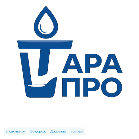
відпочинок
Подорож
Джамала
чоловік