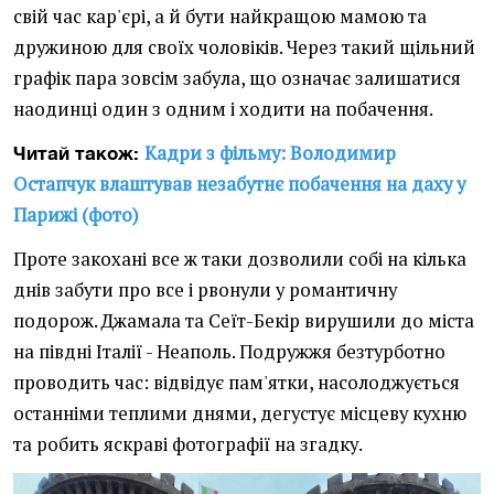
свій час кар'єрі, а й бути найкращою мамою та
дружиною для своїх чоловіків. Через такий щільний
графік пара зовсім забула, що означає залишатися
наодинці один з одним і ходити на побачення.
Кадри з фільму: Володимир
Читай також:
Остапчук влаштував незабутнє побачення на даху у
Парижі (фото)
Проте закохані все ж таки дозволили собі на кілька
днів забути про все і рвонули у романтичну
подорож. Джамала та Сеїт-Бекір вирушили до міста
на півдні Італії - Неаполь. Подружжя безтурботно
проводить час: відвідує пам'ятки, насолоджується
останніми теплими днями, дегустує місцеву кухню
та робить яскраві фотографії на згадку.