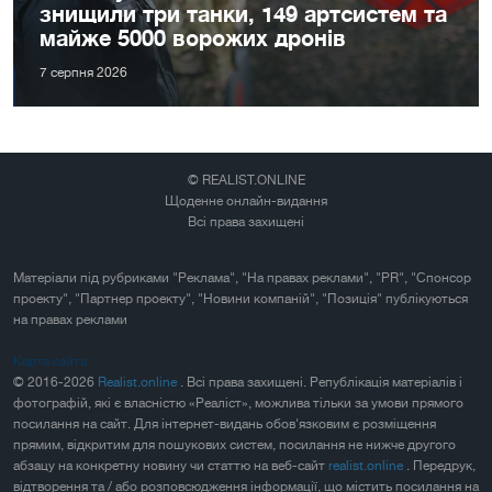
знищили три танки, 149 артсистем та
майже 5000 ворожих дронів
7 серпня 2026
© REALIST.ONLINE
Щоденне онлайн-видання
Всі права захищені
Матеріали під рубриками "Реклама", "На правах реклами", "PR", "Спонсор
проекту", "Партнер проекту", "Новини компаній", "Позиція" публікуються
на правах реклами
Карта сайта
© 2016-2026
Realist.online
. Всі права захищені. Републікація матеріалів і
фотографій, які є власністю «Реаліст», можлива тільки за умови прямого
посилання на сайт. Для інтернет-видань обов'язковим є розміщення
прямим, відкритим для пошукових систем, посилання не нижче другого
абзацу на конкретну новину чи статтю на веб-сайт
realist.online
. Передрук,
відтворення та / або розповсюдження інформації, що містить посилання на