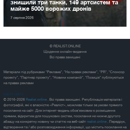
знищили три танки, 149 артсистем та
майже 5000 ворожих дронів
7 серпня 2026
© REALIST.ONLINE
Щоденне онлайн-видання
Всі права захищені
Матеріали під рубриками "Реклама", "На правах реклами", "PR", "Спонсор
проекту", "Партнер проекту", "Новини компаній", "Позиція" публікуються
на правах реклами
Карта сайта
© 2016-2026
Realist.online
. Всі права захищені. Републікація матеріалів і
фотографій, які є власністю «Реаліст», можлива тільки за умови прямого
посилання на сайт. Для інтернет-видань обов'язковим є розміщення
прямим, відкритим для пошукових систем, посилання не нижче другого
абзацу на конкретну новину чи статтю на веб-сайт
realist.online
. Передрук,
відтворення та / або розповсюдження інформації, що містить посилання на