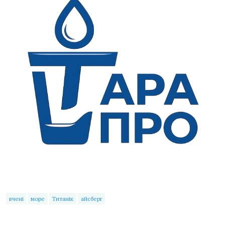
вчені
море
Титанік
айсберг