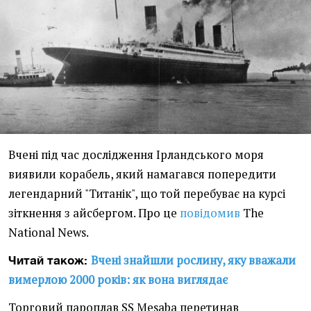
Вчені під час дослідження Ірландського моря
виявили корабель, який намагався попередити
легендарний "Титанік", що той перебуває на курсі
зіткнення з айсбергом. Про це
повідомив
The
National News.
Вчені знайшли рослину, яку вважали
Читай також:
вимерлою 2000 років: як вона виглядає
Торговий пароплав SS Mesaba перетинав