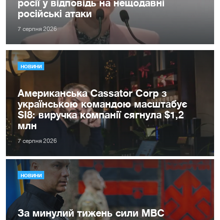
росії у відповідь на нещодавні
російські атаки
7 серпня 2026
НОВИНИ
Американська Cassator Corp з
українською командою масштабує
SI8: виручка компанії сягнула $1,2
млн
7 серпня 2026
НОВИНИ
За минулий тижень сили МВС