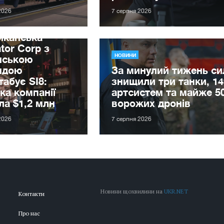
2026
7 серпня 2026
иканська
tor Corp з
НОВИНИ
нською
ндою
За минулий тижень с
абує SI8:
знищили три танки, 14
ка компанії
артсистем та майже 5
ла $1,2 млн
ворожих дронів
2026
7 серпня 2026
Новини щохвилини на
UKR.NET
Контакти
Про нас