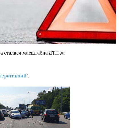
ва сталася масштабна ДТП за
перативний
".