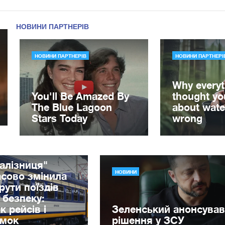
алізниця"
НОВИНИ
сово змінила
ути поїздів
 безпеку:
к рейсів і
Зеленський анонсував
имок
рішення у ЗСУ