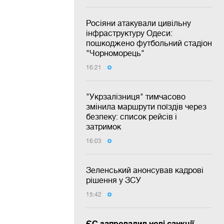
Росіяни атакували цивільну
інфраструктуру Одеси:
пошкоджено футбольний стадіон
"Чорноморець"
16:21
"Укрзалізниця" тимчасово
змінила маршрути поїздів через
безпеку: список рейсів і
затримок
16:03
Зеленський анонсував кадрові
рішення у ЗСУ
15:42
ЄС запровадив нові санкції