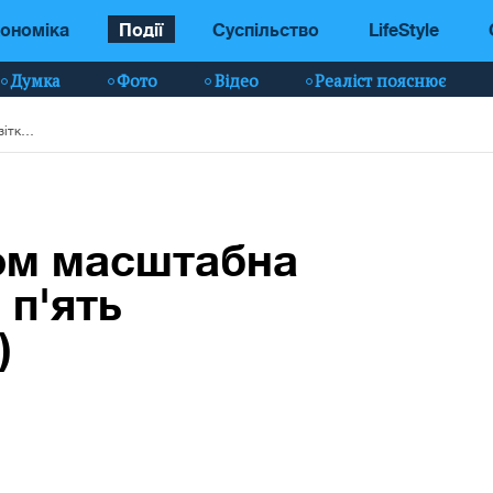
ономіка
Події
Суспільство
LifeStyle
Думка
Фото
Відео
Реаліст пояснює
На трасі під Києвом масштабна аварія, зіткнулися п'ять автомобілів (фото)
вом масштабна
 п'ять
)