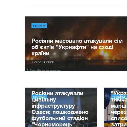
НОВИНИ
Росіяни масовано атакували сім
об'єктів "Укрнафти" на сході
країни
7 серпня 2026
Росіяни атакували
"Укрз
НОВИНИ
НОВИНИ
цивільну
тимча
інфраструктуру
маршр
Одеси: пошкоджено
через
футбольний стадіон
списо
"Чорноморець"
затр