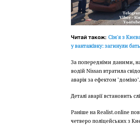
Сім'я з Києв
Читай також:
у вантажівку: загинули бать
За попередніми даними, на
водій Nissan втратила свідо
аварія за ефектом "доміно"
Деталі аварії встановить сл
Раніше на Realist.online по
четверо поліцейських з Ки