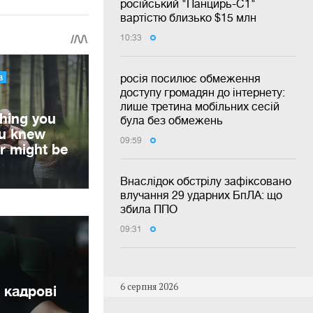
російський "Панцирь-С1"
вартістю близько $15 млн
10:33
росія посилює обмеження
доступу громадян до інтернету:
лише третина мобільних сесій
була без обмежень
09:59
Внаслідок обстрілу зафіксовано
влучання 29 ударних БпЛА: що
збила ППО
09:31
6 серпня 2026
 кадрові