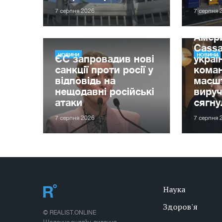
7 серпня 2026
7 серпня 
Амер
Cassa
НОВИНИ
НОВИНИ
ЄС запровадив нові
украї
санкції проти росії у
кома
відповідь на
масшт
нещодавні російські
вируч
атаки
сягну
7 серпня 2026
7 серпня 
Наука
Здоров'я
© REALIST.ONLINE