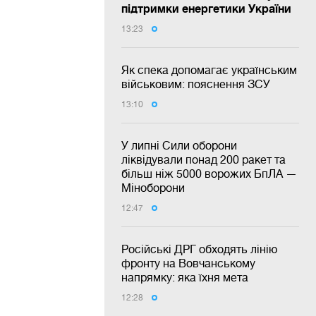
підтримки енергетики України
13:23
Як спека допомагає українським
військовим: пояснення ЗСУ
13:10
У липні Сили оборони
ліквідували понад 200 ракет та
більш ніж 5000 ворожих БпЛА —
Міноборони
12:47
Російські ДРГ обходять лінію
фронту на Вовчанському
напрямку: яка їхня мета
12:28