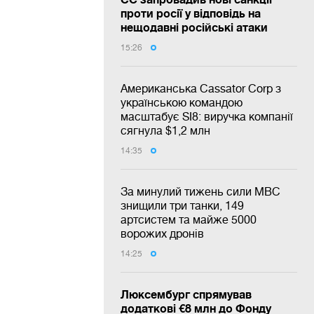
проти росії у відповідь на
нещодавні російські атаки
15:26
Американська Cassator Corp з
українською командою
масштабує SI8: виручка компанії
сягнула $1,2 млн
14:35
За минулий тижень сили МВС
знищили три танки, 149
артсистем та майже 5000
ворожих дронів
14:25
Люксембург спрямував
додаткові €8 млн до Фонду