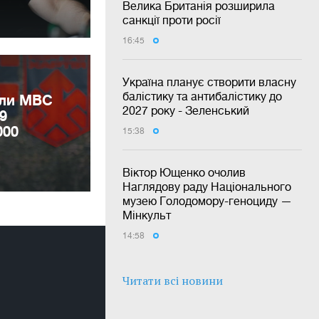
Велика Британія розширила
санкції проти росії
16:45
Україна планує створити власну
балістику та антибалістику до
или МВС
2027 року - Зеленський
9
000
15:38
Віктор Ющенко очолив
Наглядову раду Національного
музею Голодомору-геноциду —
Мінкульт
14:58
Читати всі новини