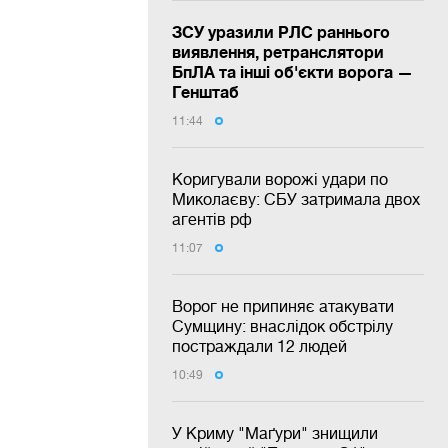
ЗСУ уразили РЛС раннього
виявлення, ретранслятори
БпЛА та інші об'єкти ворога —
Генштаб
11:44
Коригували ворожі удари по
Миколаєву: СБУ затримала двох
агентів рф
11:07
Ворог не припиняє атакувати
Сумщину: внаслідок обстрілу
постраждали 12 людей
10:49
У Криму "Маґури" знищили