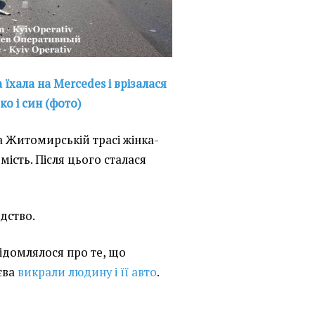
а їхала на Mercedes і врізалася
ко і син (фото)
 Житомирській трасі жінка-
мість. Після цього сталася
.
ідство.
відомлялося про те, що
єва
викрали людину і її авто
.