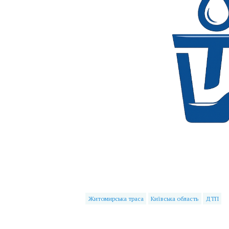
Житомирська траса
Київська область
ДТП