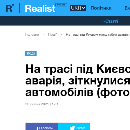
Політика
Ек
Статті
Головна
Події
ПОДІЇ
На трасі під Киє
аварія, зіткнулися
автомобілів (фото
26 липня 2021 | 17:10
Facebook
Twitter