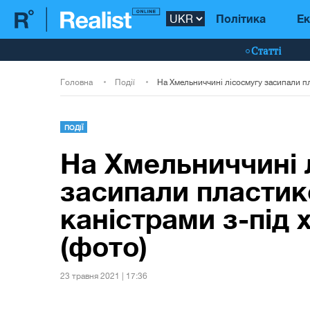
Політика
Ек
Статті
Головна
Події
ПОДІЇ
На Хмельниччині 
засипали пласти
каністрами з-під х
(фото)
23 травня 2021 | 17:36