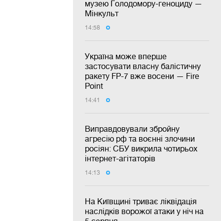
музею Голодомору-геноциду —
Мінкульт
14:58
Україна може вперше
застосувати власну балістичну
ракету FP-7 вже восени — Fire
Point
14:41
Виправдовували збройну
агресію рф та воєнні злочини
росіян: СБУ викрила чотирьох
інтернет-агітаторів
14:13
На Київщині триває ліквідація
наслідків ворожої атаки у ніч на