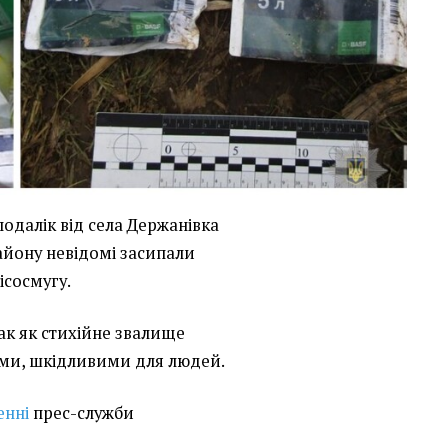
одалік від села Держанівка
айону невідомі засипали
лісосмугу.
так як стихійне звалище
ми, шкідливими для людей.
енні
прес-служби