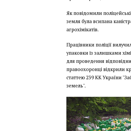
Як повідомили поліцейські,
земля була всипана каністр
агрохімікатів.
Працівники поліції вилучи
упаковки із залишками хімік
для проведення відповідн
правоохоронці відкрили к
статтею 239 КК України "З
земель".