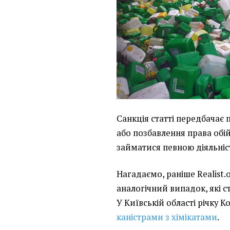
Санкція статті передбачає 
або позбавлення права обі
займатися певною діяльніст
Нагадаємо, раніше Realist.
аналогічний випадок, які ст
У Київській області річку К
каністрами з хімікатами
.