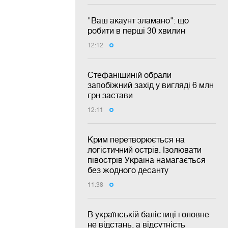
"Ваш акаунт зламано": що
робити в перші 30 хвилин
12:12
Стефанішиній обрали
запобіжний захід у вигляді 6 млн
грн застави
12:11
Крим перетворюється на
логістичний острів. Ізолювати
півострів Україна намагається
без жодного десанту
11:38
В українській балістиці головне
не відстань, а відсутність