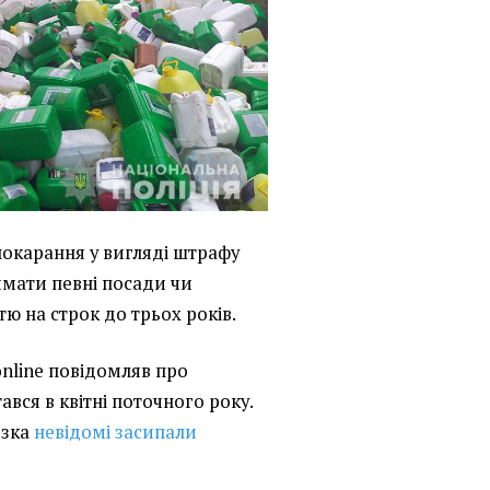
покарання у вигляді штрафу
ймати певні посади чи
ю на строк до трьох років.
online повідомляв про
ався в квітні поточного року.
озка
невідомі засипали