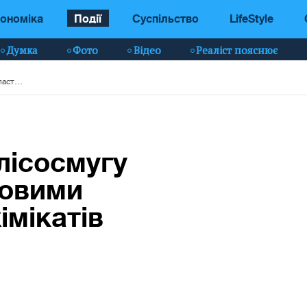
ономіка
Події
Суспільство
LifeStyle
Думка
Фото
Відео
Реаліст пояснює
На Хмельниччині лісосмугу засипали пластиковими каністрами з-під хімікатів (фото)
лісосмугу
ковими
імікатів