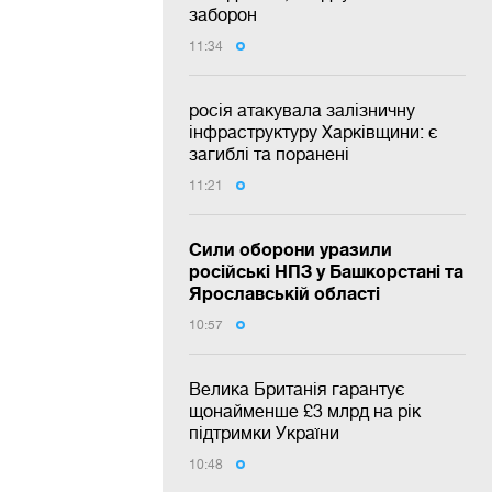
заборон
11:34
росія атакувала залізничну
інфраструктуру Харківщини: є
загиблі та поранені
11:21
Сили оборони уразили
російські НПЗ у Башкорстані та
Ярославській області
10:57
Велика Британія гарантує
щонайменше £3 млрд на рік
підтримки України
10:48