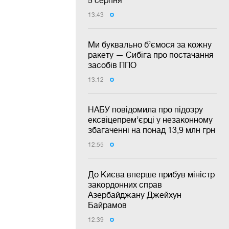
5 серпня
13:43
Ми буквально б’ємося за кожну
ракету — Сибіга про постачання
засобів ППО
13:12
НАБУ повідомила про підозру
ексвіцепрем’єрці у незаконному
збагаченні на понад 13,9 млн грн
12:55
До Києва вперше прибув міністр
закордонних справ
Азербайджану Джейхун
Байрамов
12:39