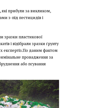
 які прибули за викликом,
ами з-під пестицидів і
ли зразки пластикової
атів і відібрали зразки ґрунту
их експертіз.По даним фактом
римінальне провадження за
абруднення або псування