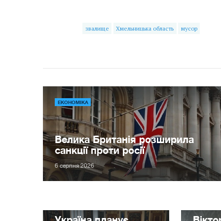
звалище
Хмельницька область
мусор
ЕКОНОМІКА
Велика Британія розширила
санкції проти росії
6 серпня 2026
Україна планує
Вікт