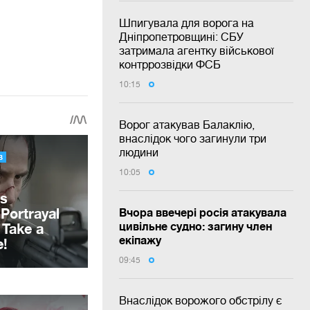
Шпигувала для ворога на
Дніпропетровщині: СБУ
затримала агентку військової
контррозвідки ФСБ
10:15
Ворог атакував Балаклію,
внаслідок чого загинули три
людини
10:05
Вчора ввечері росія атакувала
цивільне судно: загину член
екіпажу
09:45
Внаслідок ворожого обстрілу є