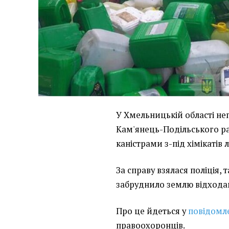
У Хмельницькій області неп
Кам'янець-Подільського р
каністрами з-під хімікатів 
За справу взялася поліція, 
забруднило землю відхода
Про це йдеться у
повідомл
правоохоронців.