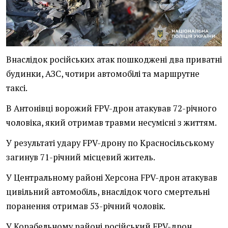
Внаслідок російських атак пошкоджені два приватні
будинки, АЗС, чотири автомобілі та маршрутне
таксі.
В Антонівці ворожий FPV-дрон атакував 72-річного
чоловіка, який отримав травми несумісні з життям.
У результаті удару FPV-дрону по Красносільському
загинув 71-річний місцевий житель.
У Центральному районі Херсона FPV-дрон атакував
цивільний автомобіль, внаслідок чого смертельні
поранення отримав 53-річний чоловік.
У Корабельному районі російський FPV-дрон