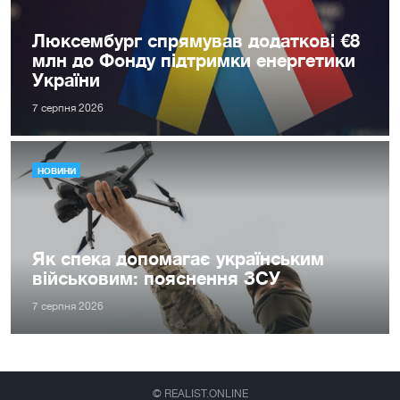
Люксембург спрямував додаткові €8
млн до Фонду підтримки енергетики
України
7 серпня 2026
НОВИНИ
Як спека допомагає українським
військовим: пояснення ЗСУ
7 серпня 2026
© REALIST.ONLINE