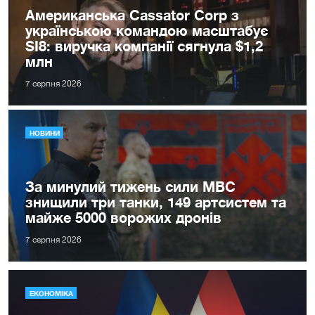
Американська Cassator Corp з
українською командою масштабує
SI8: виручка компанії сягнула $1,2
млн
7 серпня 2026
НОВИНИ
За минулий тижень сили МВС
знищили три танки, 149 артсистем та
майже 5000 ворожих дронів
7 серпня 2026
ЕКОНОМІКА