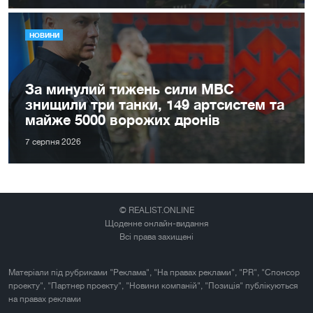
НОВИНИ
За минулий тижень сили МВС
знищили три танки, 149 артсистем та
майже 5000 ворожих дронів
7 серпня 2026
© REALIST.ONLINE
Щоденне онлайн-видання
Всі права захищені
Матеріали під рубриками "Реклама", "На правах реклами", "PR", "Спонсор
проекту", "Партнер проекту", "Новини компаній", "Позиція" публікуються
на правах реклами