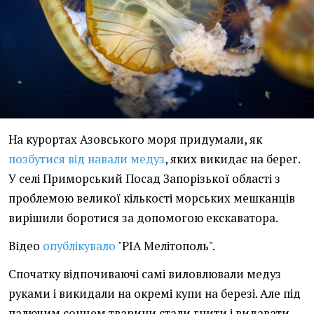
На курортах Азовського моря придумали, як
позбутися від навали медуз
, яких викидає на берег.
У селі Приморський Посад Запорізької області з
проблемою великої кількості морських мешканців
вирішили боротися за допомогою екскаватора.
Відео
опублікувало
"РІА Мелітополь".
Спочатку відпочиваючі самі виловлювали медуз
руками і викидали на окремі купи на березі. Але під
палючим сонцем тварини стали гнити і видавати