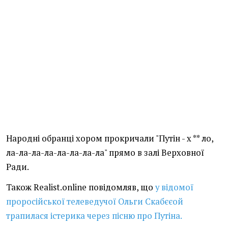
Народні обранці хором прокричали "Путін - х ** ло,
ла-ла-ла-ла-ла-ла-ла-ла" прямо в залі Верховної
Ради.
Також Realist.online повідомляв, що
у відомої
проросійської телеведучої Ольги Скабєєой
трапилася істерика через пісню про Путіна.