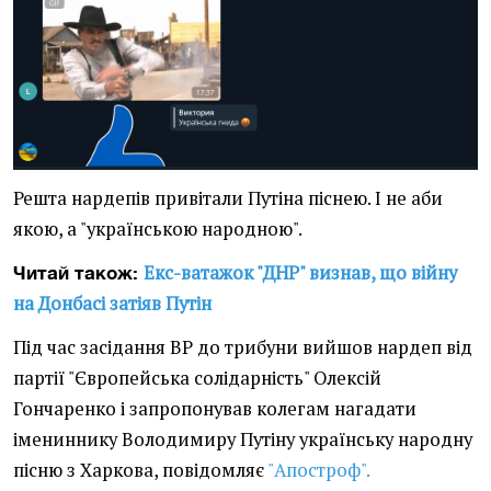
Решта нардепів привітали Путіна піснею. І не аби
якою, а "українською народною".
Екс-ватажок "ДНР" визнав, що війну
Читай також:
на Донбасі затіяв Путін
Під час засідання ВР до трибуни вийшов нардеп від
партії "Європейська солідарність" Олексій
Гончаренко і запропонував колегам нагадати
імениннику Володимиру Путіну українську народну
пісню з Харкова, повідомляє
"Апостроф".