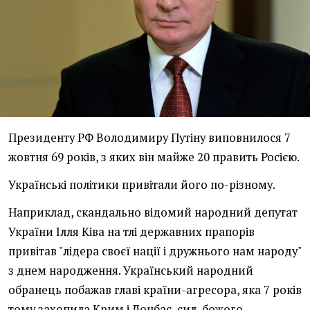
Президенту РФ Володимиру Путіну виповнилося 7
жовтня 69 років, з яких він майже 20 править Росією.
Українські політики привітали його по-різному.
Наприклад, скандально відомий народний депутат
України Ілля Ківа на тлі державних прапорів
привітав "лідера своєї нації і дружнього нам народу"
з днем народження. Український народний
обранець побажав главі країни-агресора, яка 7 років
тому захопила Крим і Донбас, сил, божого