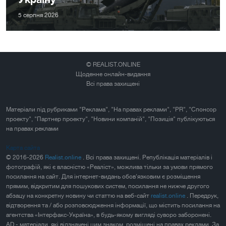
5 серпня 2026
© REALIST.ONLINE
Щоденне онлайн-видання
Всі права захищені
Матеріали під рубриками "Реклама", "На правах реклами", "PR", "Спонсор
проекту", "Партнер проекту", "Новини компаній", "Позиція" публікуються
на правах реклами
Карта сайта
© 2016-2026
Realist.online
. Всі права захищені. Републікація матеріалів і
фотографій, які є власністю «Реаліст», можлива тільки за умови прямого
посилання на сайт. Для інтернет-видань обов'язковим є розміщення
прямим, відкритим для пошукових систем, посилання не нижче другого
абзацу на конкретну новину чи статтю на веб-сайт
realist.online
. Передрук,
відтворення та / або розповсюдження інформації, що містить посилання на
агентства «Інтерфакс-Україна», в будь-якому вигляді суворо заборонені.
AD - матеріали, які відзначені цим знаком, розміщені на правах реклами. За