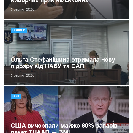
5 серпня 2026
НОВИНИ
Ольга Стефанішина отримала нову
підозру від НАБУ та САП
5 серпня 2026
СВІТ
США вичерпали майже 80% запасів
ракет THAAD — ЗМІ