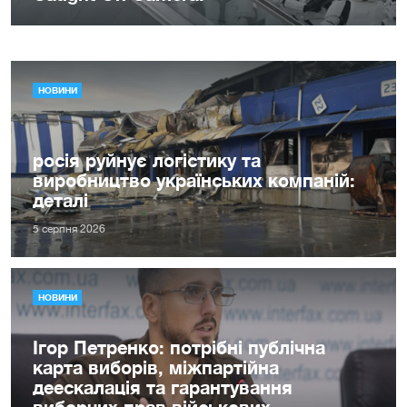
НОВИНИ
росія руйнує логістику та
виробництво українських компаній:
деталі
5 серпня 2026
НОВИНИ
Ігор Петренко: потрібні публічна
карта виборів, міжпартійна
деескалація та гарантування
виборчих прав військових