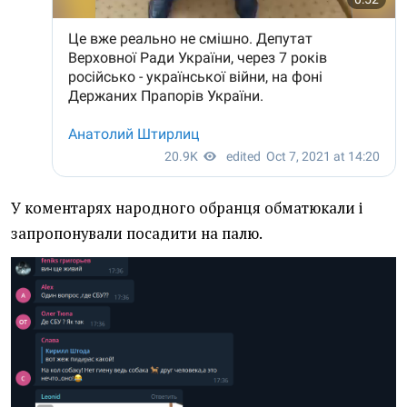
У коментарях народного обранця обматюкали і
запропонували посадити на палю.