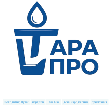
Володимир Путін
нардепи
Ілля Ківа
день народження
привітання