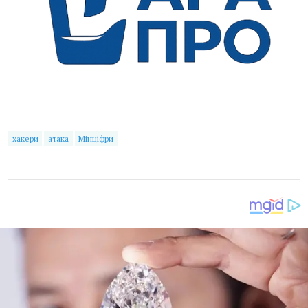
хакери
атака
Мінціфри