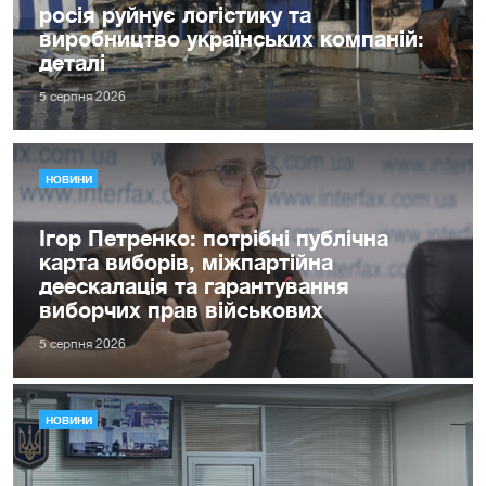
росія руйнує логістику та
виробництво українських компаній:
деталі
5 серпня 2026
НОВИНИ
Ігор Петренко: потрібні публічна
карта виборів, міжпартійна
деескалація та гарантування
виборчих прав військових
5 серпня 2026
НОВИНИ