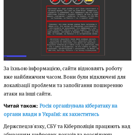
За їхньою інформацією, сайти відновлять роботу
вже найближчим часом. Вони були відключені для
локалізації проблеми та запобігання поширенню
атаки на інші сайти.
Росія організувала кібератаку на
Читай також:
органи влади в Україні: як захиститись
Держспецзв'язку, СБУ та Кіберполіція працюють над
збиранням цифрових доказів та розслідують