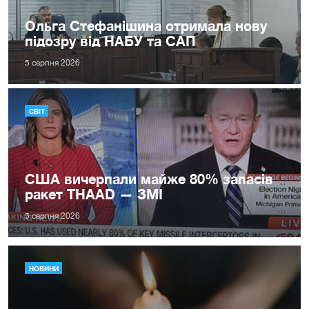
Ольга Стефанішина отримала нову
підозру від НАБУ та САП
5 серпня 2026
СВІТ
США вичерпали майже 80% запасів
ракет THAAD — ЗМІ
5 серпня 2026
НОВИНИ