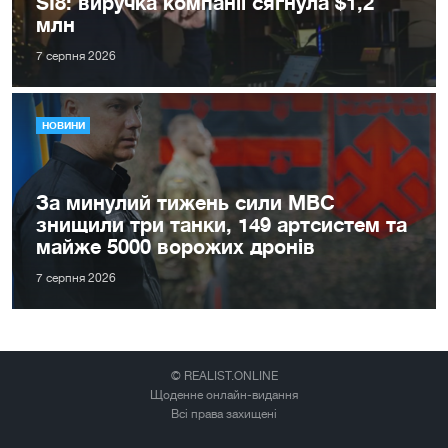
SI8: виручка компанії сягнула $1,2
млн
7 серпня 2026
НОВИНИ
За минулий тижень сили МВС
знищили три танки, 149 артсистем та
майже 5000 ворожих дронів
7 серпня 2026
© REALIST.ONLINE
Щоденне онлайн-видання
Всі права захищені