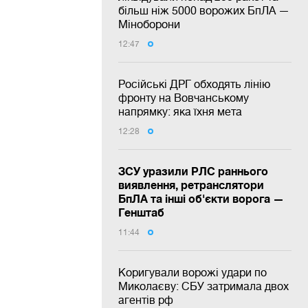
більш ніж 5000 ворожих БпЛА —
Міноборони
12:47
Російські ДРГ обходять лінію
фронту на Вовчанському
напрямку: яка їхня мета
12:28
ЗСУ уразили РЛС раннього
виявлення, ретранслятори
БпЛА та інші об'єкти ворога —
Генштаб
11:44
Коригували ворожі удари по
Миколаєву: СБУ затримала двох
агентів рф