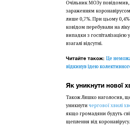
Очільник МОЗу повідомив,
зараженням коронавірусом
лише 0,7%. При цьому 0,4
ковідом перебували на лікув
випадки з госпіталізацією 
взагалі відсутні.
Це неможл
Читайте також:
відкинув ідею колективного
Як уникнути нової х
Також Ляшко наголосив, щ
уникнути
чергової хвилі х
якщо громадяни будуть св
щеплення від коронавірусу