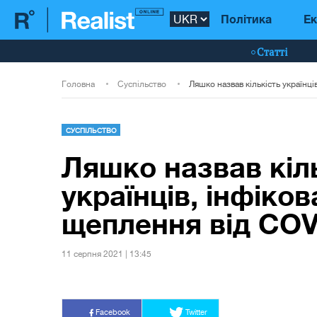
Політика
Ек
Статті
Головна
Суспільство
СУСПІЛЬСТВО
Ляшко назвав кіл
українців, інфіков
щеплення від CO
11 серпня 2021 | 13:45
Facebook
Twitter