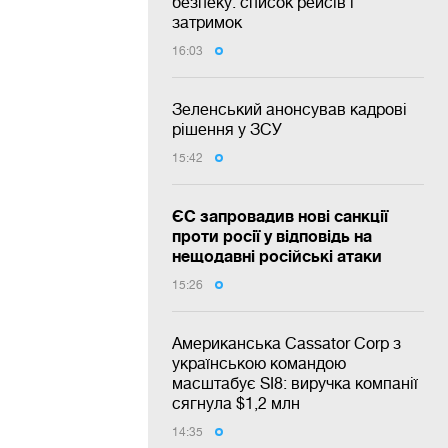
безпеку: список рейсів і
затримок
16:03
Зеленський анонсував кадрові
рішення у ЗСУ
15:42
ЄС запровадив нові санкції
проти росії у відповідь на
нещодавні російські атаки
15:26
Американська Cassator Corp з
українською командою
масштабує SI8: виручка компанії
сягнула $1,2 млн
14:35