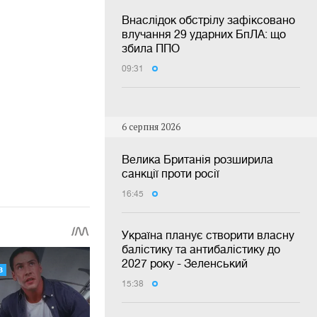
Внаслідок обстрілу зафіксовано
влучання 29 ударних БпЛА: що
збила ППО
09:31
6 серпня 2026
Велика Британія розширила
санкції проти росії
16:45
Україна планує створити власну
балістику та антибалістику до
2027 року - Зеленський
15:38