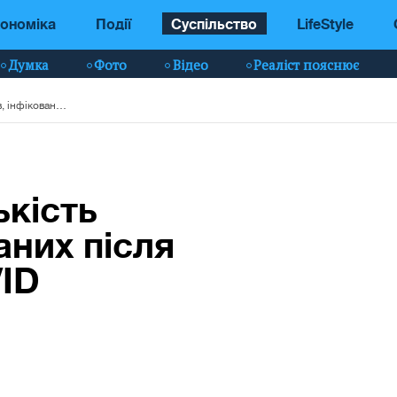
ономіка
Події
Суспільство
LifeStyle
Думка
Фото
Відео
Реаліст пояснює
Ляшко назвав кількість українців, інфікованих після щеплення від COVID
ькість
аних після
VID