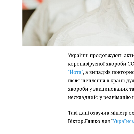
Українці продовжують акти
коронавірусної хвороби CO
"Йота"
, а випадків повтор
після щеплення в країні ду
хвороби у вакцинованих та
нескладний: у реанімацію 
Такі дані озвучив міністр 
Віктор Ляшко для "
Українсь