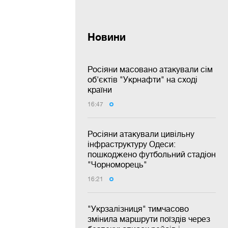
Новини
Росіяни масовано атакували сім
об'єктів "Укрнафти" на сході
країни
16:47
Росіяни атакували цивільну
інфраструктуру Одеси:
пошкоджено футбольний стадіон
"Чорноморець"
16:21
"Укрзалізниця" тимчасово
змінила маршрути поїздів через