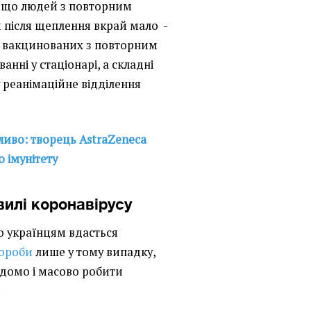
 що людей з повторним
 після щеплення вкрай мало -
% вакцинованих з повторним
анні у стаціонарі, а складні
у реанімаційне відділення
иво: творець AstraZeneca
 імунітету
вилі коронавірусу
о українцям вдасться
вороби
лише у тому випадку,
ідомо і масово робити
.