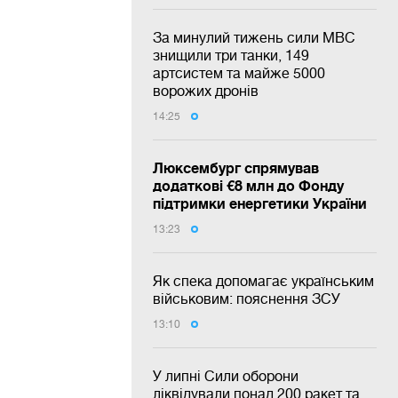
За минулий тижень сили МВС
знищили три танки, 149
артсистем та майже 5000
ворожих дронів
14:25
Люксембург спрямував
додаткові €8 млн до Фонду
підтримки енергетики України
13:23
Як спека допомагає українським
військовим: пояснення ЗСУ
13:10
У липні Сили оборони
ліквідували понад 200 ракет та