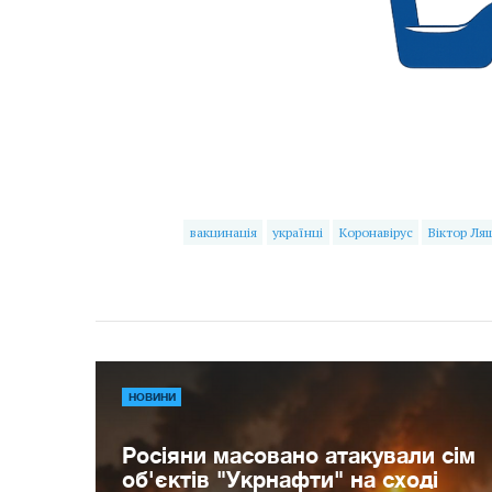
вакцинація
українці
Коронавірус
Віктор Ля
НОВИНИ
Росіяни масовано атакували сім
об'єктів "Укрнафти" на сході