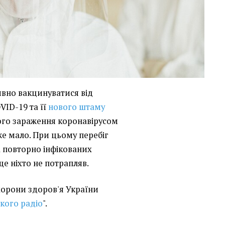
вно вакцинуватися від
VID-19 та її
нового штаму
ного зараження коронавірусом
же мало. При цьому перебіг
 повторно інфікованих
ще ніхто не потрапляв.
охорони здоров'я України
кого радіо
".