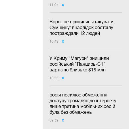
11:07
Ворог не припиняє атакувати
Сумщину: внаслідок обстрілу
постраждали 12 людей
10:49
У Криму "Маґури" знищили
російський "Панцирь-С1"
вартістю близько $15 млн
10:33
росія посилює обмеження
доступу громадян до інтернету:
лише третина мобільних сесій
була без обмежень
09:59